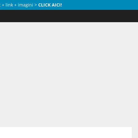
 + link + imagini >
CLICK AICI!