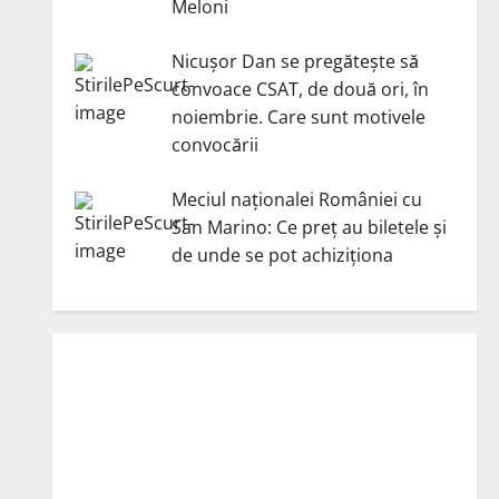
Meloni
Nicuşor Dan se pregăteşte să
convoace CSAT, de două ori, în
noiembrie. Care sunt motivele
convocării
Meciul naționalei României cu
San Marino: Ce preț au biletele și
de unde se pot achiziționa