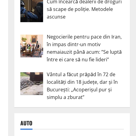
Cum încearcă dealerii de droguri
să scape de poliție. Metodele
ascunse
Negocierile pentru pace din Iran,
în impas dintr-un motiv
nemaiauzit până acum: ”Se luptă
între ei care să nu fie lideri”
Vântul a făcut prăpăd în 72 de
localități din 18 județe, dar și în
București: „Acoperișul pur și
simplu a zburat”
AUTO