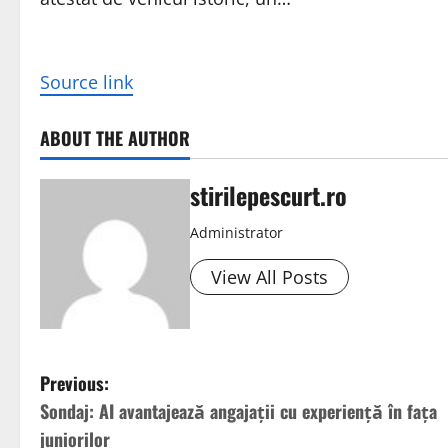
Source link
ABOUT THE AUTHOR
stirilepescurt.ro
Administrator
View All Posts
P
Previous:
Sondaj: AI avantajează angajații cu experiență în fața
o
juniorilor