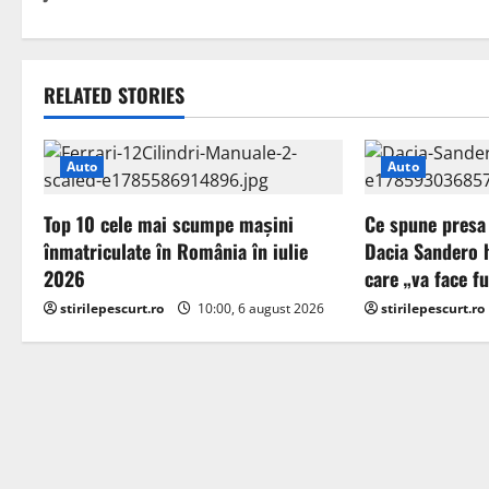
s
t
RELATED STORIES
n
a
Auto
Auto
v
Top 10 cele mai scumpe mașini
Ce spune presa
i
înmatriculate în România în iulie
Dacia Sandero 
2026
care „va face f
g
stirilepescurt.ro
10:00, 6 august 2026
stirilepescurt.ro
a
t
i
o