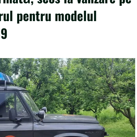
rul pentru modelul
89