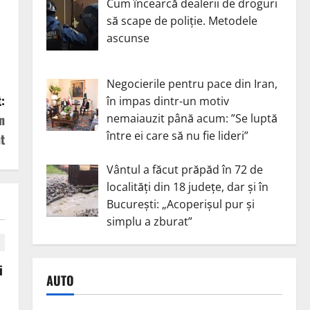
Cum încearcă dealerii de droguri
să scape de poliție. Metodele
ascunse
Negocierile pentru pace din Iran,
:
în impas dintr-un motiv
nemaiauzit până acum: ”Se luptă
n
între ei care să nu fie lideri”
t
Vântul a făcut prăpăd în 72 de
localități din 18 județe, dar și în
București: „Acoperișul pur și
simplu a zburat”
i
AUTO