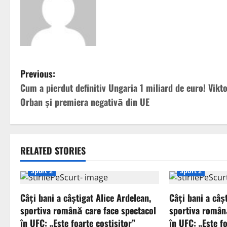
P
Previous:
Cum a pierdut definitiv Ungaria 1 miliard de euro! Vikt
o
Orban și premiera negativă din UE
s
t
RELATED STORIES
n
Sport 2
Sport 2
a
Câți bani a câștigat Alice Ardelean,
Câți bani a câș
v
sportiva română care face spectacol
sportiva român
i
în UFC: „Este foarte costisitor”
în UFC: „Este fo