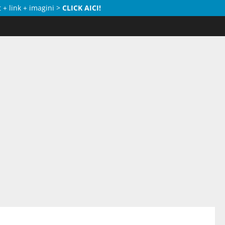
 + link + imagini >
CLICK AICI!