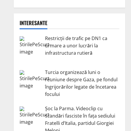
INTERESANTE
Restricții de trafic pe DN1 ca
urmare a unor lucrări la
infrastructura rutieră
Turcia organizează luni o
reuniune despre Gaza, pe fondul
îngrijorărilor legate de încetarea
focului
Șoc la Parma. Videoclip cu
scandări fasciste în fața sediului
Fratelli d’Italia, partidul Giorgiei
Meloni