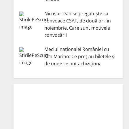
Nicuşor Dan se pregăteşte să
convoace CSAT, de două ori, în
noiembrie. Care sunt motivele
convocării
Meciul naționalei României cu
San Marino: Ce preț au biletele și
de unde se pot achiziționa