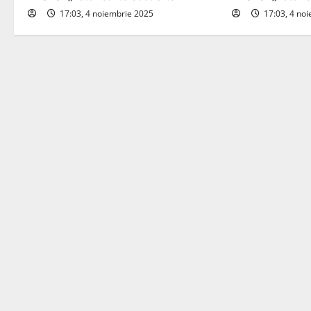
17:03, 4 noiembrie 2025
17:03, 4 no
g
a
t
i
o
n