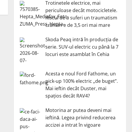
Trotinetele electrice, mai
periculoase decât motocicletele.
Riscul de a suferi un traumatism
cranian e de 3,5 ori mai mare
Skoda Peaq intră în producția de
serie. SUV-ul electric cu până la 7
locuri este asamblat în Cehia
Acesta e noul Ford Fathome, un
pick-up 100% electric „de buget”.
Mai ieftin decât Duster, mai
spațios decât RAV4?
Motorina ar putea deveni mai
ieftină. Legea privind reducerea
accizei a intrat în vigoare