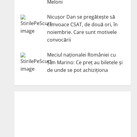
Meloni
Nicuşor Dan se pregăteşte să
convoace CSAT, de două ori, în
noiembrie. Care sunt motivele
convocării
Meciul naționalei României cu
San Marino: Ce preț au biletele și
de unde se pot achiziționa