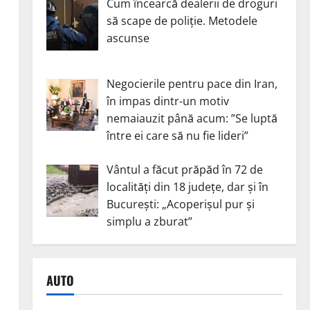
Cum încearcă dealerii de droguri
să scape de poliție. Metodele
ascunse
Negocierile pentru pace din Iran,
în impas dintr-un motiv
nemaiauzit până acum: ”Se luptă
între ei care să nu fie lideri”
Vântul a făcut prăpăd în 72 de
localități din 18 județe, dar și în
București: „Acoperișul pur și
simplu a zburat”
AUTO