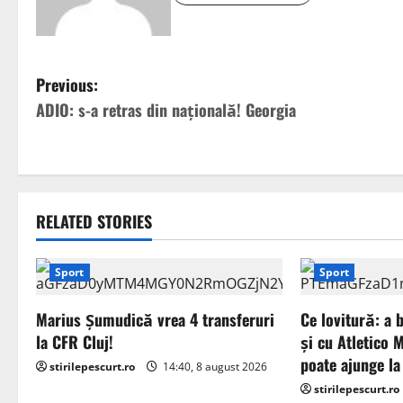
P
Previous:
ADIO: s-a retras din națională! Georgia
o
s
t
RELATED STORIES
n
a
Sport
Sport
v
Marius Șumudică vrea 4 transferuri
Ce lovitură: a 
la CFR Cluj!
și cu Atletico 
i
poate ajunge la
stirilepescurt.ro
14:40, 8 august 2026
g
stirilepescurt.ro