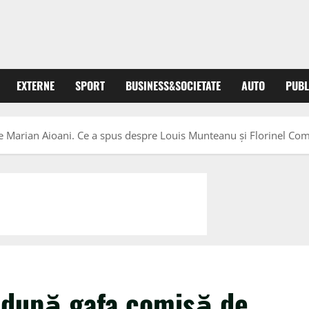
EXTERNE
SPORT
BUSINESS&SOCIETATE
AUTO
PUBL
de Marian Aioani. Ce a spus despre Louis Munteanu și Florinel Co
, după gafa comisă de