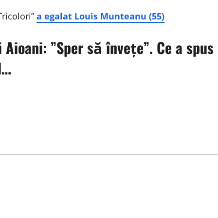
Tricolori”
a egalat Louis Munteanu (55)
i Aioani: ”Sper să învețe”. Ce a spus
l…