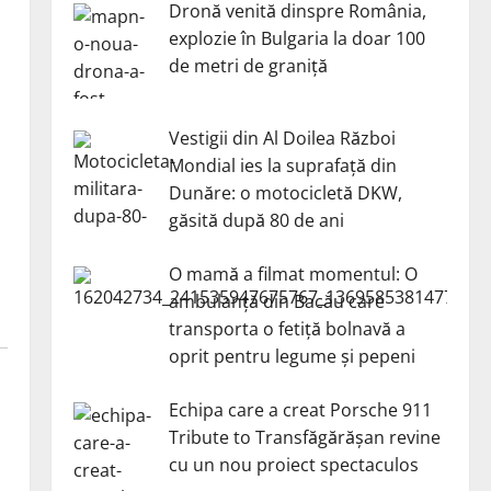
Dronă venită dinspre România,
explozie în Bulgaria la doar 100
de metri de graniță
Vestigii din Al Doilea Război
Mondial ies la suprafață din
Dunăre: o motocicletă DKW,
găsită după 80 de ani
O mamă a filmat momentul: O
ambulanță din Bacău care
transporta o fetiță bolnavă a
oprit pentru legume și pepeni
Echipa care a creat Porsche 911
Tribute to Transfăgărășan revine
cu un nou proiect spectaculos