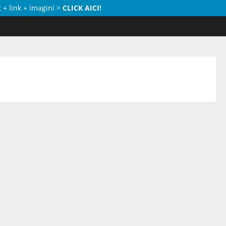
 + link + imagini >
CLICK AICI!