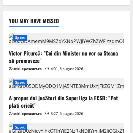
YOU MAY HAVE MISSED
Sport
Victor Pițurcă: ”Cei din Minister nu vor ca Steaua
să promoveze”
stirilepescurt.ro
4:01, 6 august 2026
Sport
A propus doi jucători din SuperLiga la FCSB: ”Pot
plăti oricât”
stirilepescurt.ro
3:27, 6 august 2026
Sport