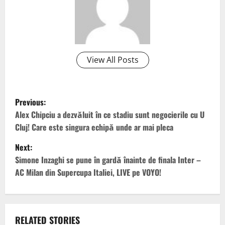
View All Posts
P
Previous:
o
Alex Chipciu a dezvăluit în ce stadiu sunt negocierile cu U
Cluj! Care este singura echipă unde ar mai pleca
s
Next:
t
Simone Inzaghi se pune în gardă înainte de finala Inter –
AC Milan din Supercupa Italiei, LIVE pe VOYO!
n
a
v
RELATED STORIES