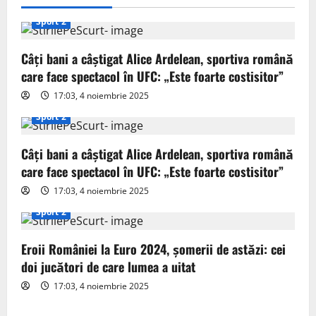
i
Sport 2
g
Câți bani a câștigat Alice Ardelean, sportiva română
care face spectacol în UFC: „Este foarte costisitor”
a
17:03, 4 noiembrie 2025
t
Sport 2
i
Câți bani a câștigat Alice Ardelean, sportiva română
o
care face spectacol în UFC: „Este foarte costisitor”
17:03, 4 noiembrie 2025
n
Sport 2
Eroii României la Euro 2024, șomerii de astăzi: cei
doi jucători de care lumea a uitat
17:03, 4 noiembrie 2025