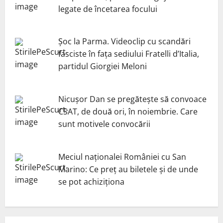
legate de încetarea focului
Șoc la Parma. Videoclip cu scandări
fasciste în fața sediului Fratelli d’Italia,
partidul Giorgiei Meloni
Nicuşor Dan se pregăteşte să convoace
CSAT, de două ori, în noiembrie. Care
sunt motivele convocării
Meciul naționalei României cu San
Marino: Ce preț au biletele și de unde
se pot achiziționa