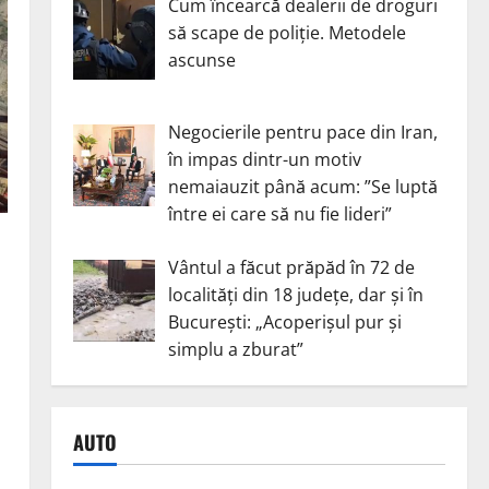
Cum încearcă dealerii de droguri
să scape de poliție. Metodele
ascunse
Negocierile pentru pace din Iran,
în impas dintr-un motiv
nemaiauzit până acum: ”Se luptă
între ei care să nu fie lideri”
Vântul a făcut prăpăd în 72 de
localități din 18 județe, dar și în
București: „Acoperișul pur și
simplu a zburat”
AUTO