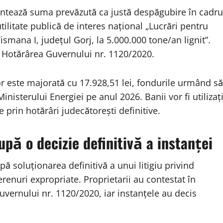
entează suma prevăzută ca justă despăgubire în cadru
ilitate publică de interes național „Lucrări pentru
ismana I, județul Gorj, la 5.000.000 tone/an lignit”.
a Hotărârea Guvernului nr. 1120/2020.
or este majorată cu 17.928,51 lei, fondurile urmând să
inisterului Energiei pe anul 2026. Banii vor fi utilizaț
 prin hotărâri judecătorești definitive.
pă o decizie definitivă a instanței
ă soluționarea definitivă a unui litigiu privind
renuri expropriate. Proprietarii au contestat în
Guvernului nr. 1120/2020, iar instanțele au decis