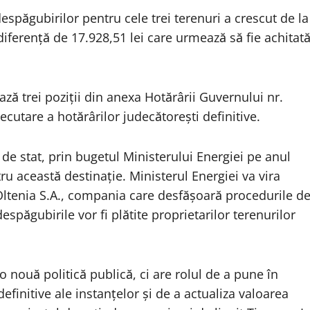
despăgubirilor pentru cele trei terenuri a crescut de la
 diferență de 17.928,51 lei care urmează să fie achitat
ază trei poziții din anexa Hotărârii Guvernului nr.
cutare a hotărârilor judecătorești definitive.
de stat, prin bugetul Ministerului Energiei pe anul
ru această destinație. Ministerul Energiei va vira
Oltenia S.A., compania care desfășoară procedurile d
spăgubirile vor fi plătite proprietarilor terenurilor
o nouă politică publică, ci are rolul de a pune în
definitive ale instanțelor și de a actualiza valoarea