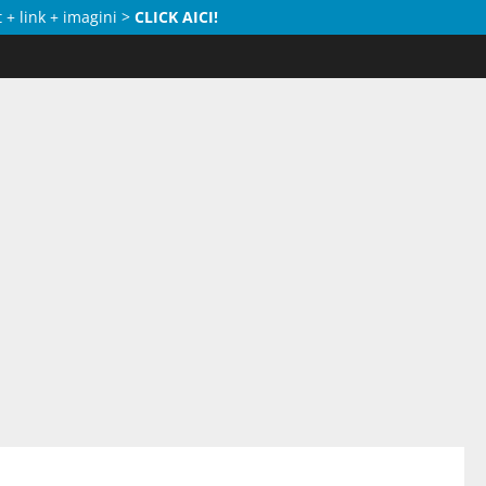
 + link + imagini >
CLICK AICI!