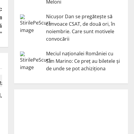
Meloni
:
n
Nicuşor Dan se pregăteşte să
convoace CSAT, de două ori, în
ă
noiembrie. Care sunt motivele
”
convocării
Meciul naționalei României cu
San Marino: Ce preț au biletele și
de unde se pot achiziționa
.