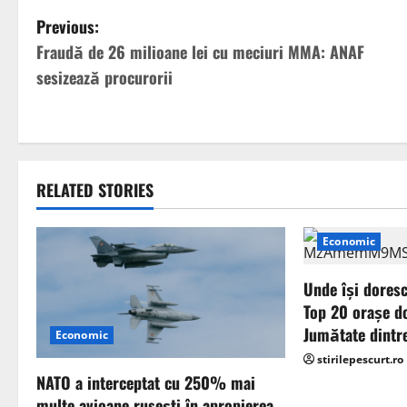
P
Previous:
Fraudă de 26 milioane lei cu meciuri MMA: ANAF
o
sesizează procurorii
s
t
n
RELATED STORIES
a
Economic
v
Unde își doresc
i
Top 20 orașe do
g
Jumătate dintre
Economic
stirilepescurt.ro
a
NATO a interceptat cu 250% mai
multe avioane rusești în apropierea