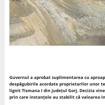
Guvernul a aprobat suplimentarea cu aproape
despăgubirile acordate proprietarilor unor t
lignit Tismana I din județul Gorj. Decizia vin
prin care instanțele au stabilit că valoarea i