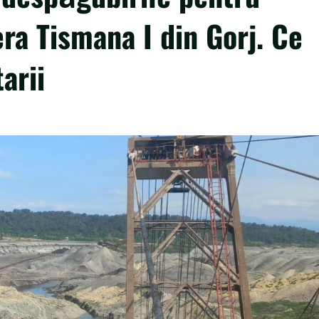
era Tismana I din Gorj. Ce
arii