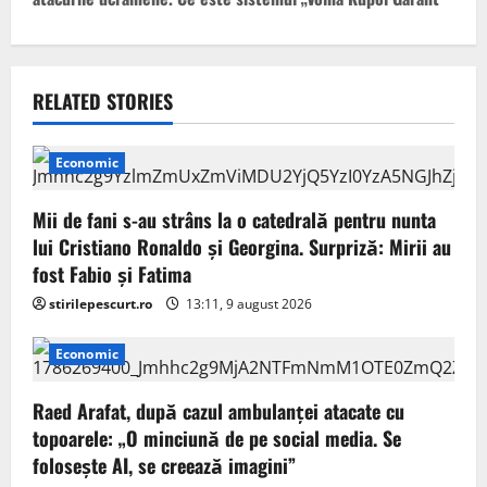
n
a
v
RELATED STORIES
i
Economic
g
Mii de fani s-au strâns la o catedrală pentru nunta
a
lui Cristiano Ronaldo şi Georgina. Surpriză: Mirii au
fost Fabio şi Fatima
t
stirilepescurt.ro
13:11, 9 august 2026
i
Economic
o
Raed Arafat, după cazul ambulanței atacate cu
n
topoarele: „O minciună de pe social media. Se
folosește AI, se creează imagini”