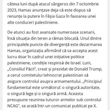
câteva luni după atacul sângeros din 7 octombrie
2023, Hamas anunțase deja că este dispus să
renunțe la putere în Fâșia Gaza în favoarea unei
alte conduceri palestiniene.
De atunci au fost avansate numeroase scenarii,
însă situația din teren a rămas blocată. Unul dintre
principalele puncte de divergență este dezarmarea
Hamas, organizația afirmând că va accepta acest
lucru doar în cadrul unei inițiative politice
palestiniene, condiție respinsă de Israel. Luni,
„Consiliul Păcii”, creat și prezidat de Donald Trump,
a cerut comitetului tehnocrat palestinian să
asigure controlul asupra armamentului. „Principiul
fundamental este următorul: o singură autoritate,
o singură lege și o singură armă. Aceasta
presupune reunirea tuturor armelor sub controlul
NCAG”, se arată într-un comunicat publicat pe X.