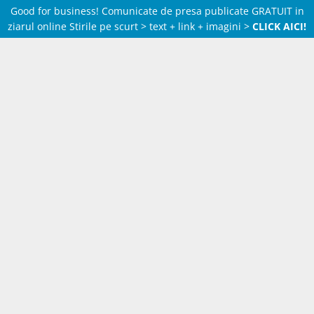
Good for business! Comunicate de presa publicate GRATUIT in
ziarul online Stirile pe scurt > text + link + imagini >
CLICK AICI!
Skip
to
content