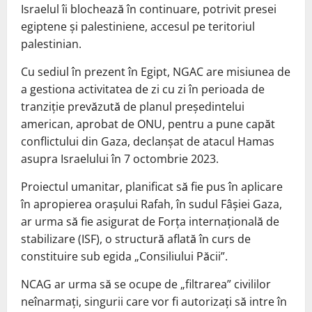
Israelul îi blochează în continuare, potrivit presei
egiptene şi palestiniene, accesul pe teritoriul
palestinian.
Cu sediul în prezent în Egipt, NGAC are misiunea de
a gestiona activitatea de zi cu zi în perioada de
tranziţie prevăzută de planul preşedintelui
american, aprobat de ONU, pentru a pune capăt
conflictului din Gaza, declanşat de atacul Hamas
asupra Israelului în 7 octombrie 2023.
Proiectul umanitar, planificat să fie pus în aplicare
în apropierea oraşului Rafah, în sudul Fâşiei Gaza,
ar urma să fie asigurat de Forţa internaţională de
stabilizare (ISF), o structură aflată în curs de
constituire sub egida „Consiliului Păcii”.
NCAG ar urma să se ocupe de „filtrarea” civililor
neînarmaţi, singurii care vor fi autorizaţi să intre în