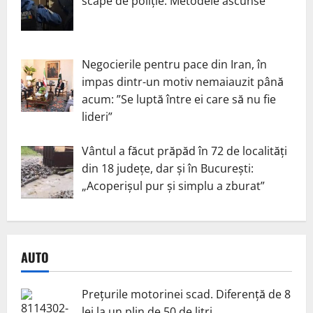
scape de poliție. Metodele ascunse
Negocierile pentru pace din Iran, în
impas dintr-un motiv nemaiauzit până
acum: ”Se luptă între ei care să nu fie
lideri”
Vântul a făcut prăpăd în 72 de localități
din 18 județe, dar și în București:
„Acoperișul pur și simplu a zburat”
AUTO
Prețurile motorinei scad. Diferență de 8
lei la un plin de 50 de litri