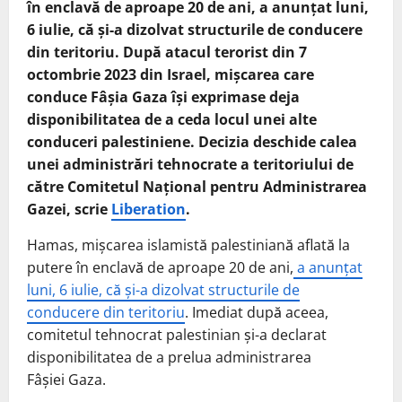
în enclavă de aproape 20 de ani, a anunțat luni,
6 iulie, că și-a dizolvat structurile de conducere
din teritoriu. După atacul terorist din 7
octombrie 2023 din Israel, mișcarea care
conduce Fâșia Gaza își exprimase deja
disponibilitatea de a ceda locul unei alte
conduceri palestiniene. Decizia deschide calea
unei administrări tehnocrate a teritoriului de
către Comitetul Național pentru Administrarea
Gazei, scrie
Liberation
.
Hamas, mișcarea islamistă palestiniană aflată la
putere în enclavă de aproape 20 de ani,
a anunțat
luni, 6 iulie, că și-a dizolvat structurile de
conducere din teritoriu
. Imediat după aceea,
comitetul tehnocrat palestinian și-a declarat
disponibilitatea de a prelua administrarea
Fâșiei Gaza.