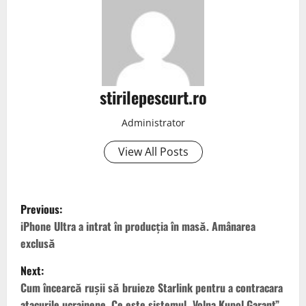
stirilepescurt.ro
Administrator
View All Posts
P
Previous:
o
iPhone Ultra a intrat în producția în masă. Amânarea
exclusă
s
Next:
t
Cum încearcă rușii să bruieze Starlink pentru a contracara
atacurile ucrainene. Ce este sistemul „Volna Kupol Garant”