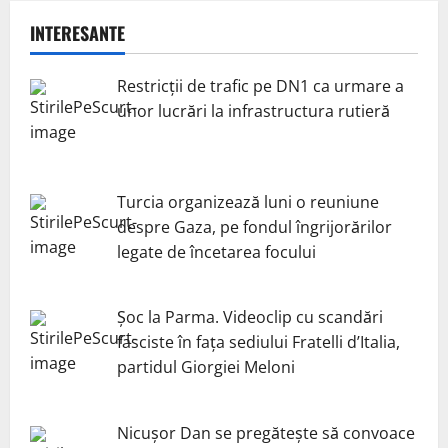
INTERESANTE
Restricții de trafic pe DN1 ca urmare a
unor lucrări la infrastructura rutieră
Turcia organizează luni o reuniune
despre Gaza, pe fondul îngrijorărilor
legate de încetarea focului
Șoc la Parma. Videoclip cu scandări
fasciste în fața sediului Fratelli d’Italia,
partidul Giorgiei Meloni
Nicuşor Dan se pregăteşte să convoace