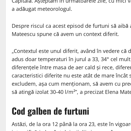
Capitală. Așteptăm în următoarele zile, cu mici v
a adăugat meteorologul.
Despre riscul ca acest episod de furtuni să aibă
Mateescu spune că avem un context diferit.
„Contextul este unul diferit, având în vedere că 
adus doar temperaturi în jurul a 33, 34° cel mult
diferențele între masa de aer cald și rece, dife
caracteristici diferite nu este atât de mare înc
excludem, așa cum menționam, să avem cu precăde
să atingă izolat 30-40 l/m²”, a precizat Elena Mat
Cod galben de furtuni
Astăzi, de la ora 12 până la ora 23, este în vigoa