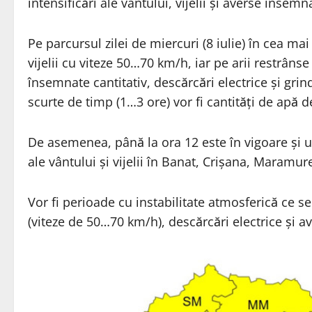
intensificări ale vântului, vijelii și averse însemn
Pe parcursul zilei de miercuri (8 iulie) în cea mai 
vijelii cu viteze 50…70 km/h, iar pe arii restrân
însemnate cantitativ, descărcări electrice și gri
scurte de timp (1…3 ore) vor fi cantități de apă 
De asemenea, până la ora 12 este în vigoare și un
ale vântului și vijelii în Banat, Crișana, Maramu
Vor fi perioade cu instabilitate atmosferică ce se 
(viteze de 50…70 km/h), descărcări electrice și a