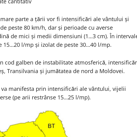
ate cantitativ
mare parte a țării vor fi intensificări ale vântului și
se de peste 80 km/h, dar și perioade cu averse
ndină de mici și medii dimensiuni (1…3 cm). În interval
de 15…20 l/mp și izolat de peste 30…40 l/mp.
 cod galben de instabilitate atmosferică, intensificăr
reș, Transilvania și jumătatea de nord a Moldovei.
va manifesta prin intensificări ale vântului, vijelii
verse (pe arii restrânse 15…25 l/mp).