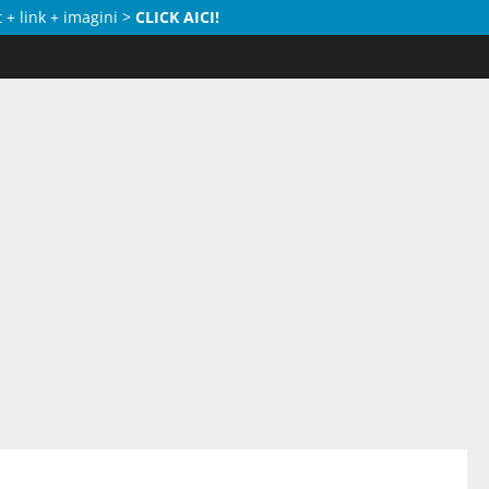
 + link + imagini >
CLICK AICI!