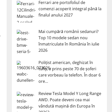
Ferrari are portofoliul de
comenzi acoperit integral până la
finalul anului 2027
Mai cumpără românii sedanuri?
.
Top 10 modele sedan nou
înmatriculate în România în iulie
2026
Polițist american, deghizat în
tufiș, a prins peste 70 de șoferi
care vorbeau la telefon. În doar 6
ore…
Review Tesla Model Y Long Range
AWD. Poate deveni cea mai
vândută mașină din Europa în