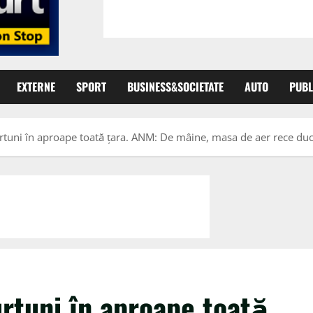
EXTERNE
SPORT
BUSINESS&SOCIETATE
AUTO
PUBL
tuni în aproape toată țara. ANM: De mâine, masa de aer rece duce
rtuni în aproape toată