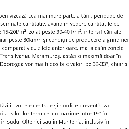
ben vizează cea mai mare parte a țării, perioade de
însemnate cantitativ, având în vedere cantitățile pe
 15-20l/m² izolat peste 30-40 l/m², intensificări ale
iar peste 80km/h și condiții de producere a grindinei
 comparativ cu zilele anterioare, mai ales în zonele
, Transilvania, Maramureș, astăzi o maximă doar în
 Dobrogea vor mai fi posibile valori de 32-33°, chiar și
ăzi în zonele centrale și nordice prezentă, va
i a valorilor termice, cu maxime între 19° în
 în sudul Olteniei sau în Muntenia, inclusiv în