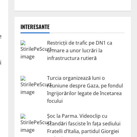
INTERESANTE
e
Restricții de trafic pe DN1 ca
urmare a unor lucrări la
infrastructura rutieră
i
Turcia organizează luni o
reuniune despre Gaza, pe fondul
îngrijorărilor legate de încetarea
focului
Șoc la Parma. Videoclip cu
scandări fasciste în fața sediului
Fratelli d’Italia, partidul Giorgiei