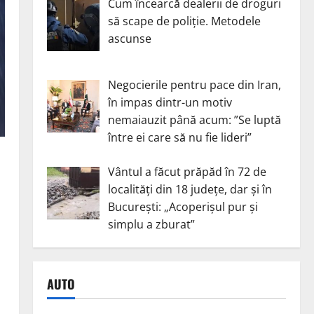
Cum încearcă dealerii de droguri
să scape de poliție. Metodele
ascunse
Negocierile pentru pace din Iran,
în impas dintr-un motiv
nemaiauzit până acum: ”Se luptă
între ei care să nu fie lideri”
Vântul a făcut prăpăd în 72 de
localități din 18 județe, dar și în
București: „Acoperișul pur și
simplu a zburat”
AUTO