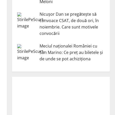
Meloni
Nicuşor Dan se pregăteşte să
convoace CSAT, de două ori, în
noiembrie. Care sunt motivele
convocării
Meciul naționalei României cu
San Marino: Ce preț au biletele și
de unde se pot achiziționa