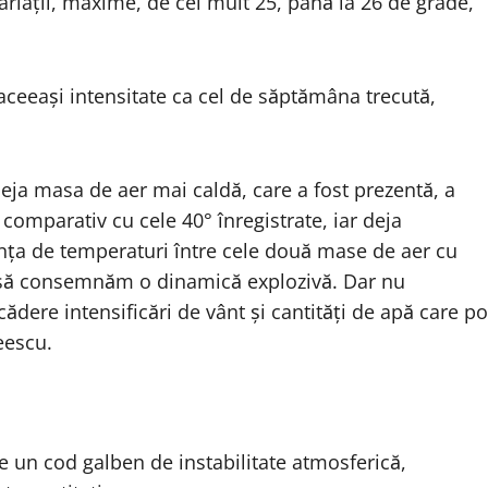
ariații, maxime, de cel mult 25, până la 26 de grade,”
 aceeași intensitate ca cel de săptămâna trecută,
deja masa de aer mai caldă, care a fost prezentă, a
 comparativ cu cele 40° înregistrate, iar deja
rența de temperaturi între cele două mase de aer cu
ât să consemnăm o dinamică explozivă. Dar nu
re intensificări de vânt și cantități de apă care po
eescu.
re un cod galben de instabilitate atmosferică,