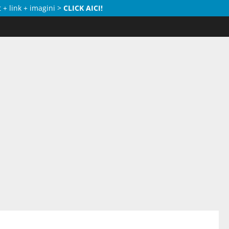
 + link + imagini >
CLICK AICI!