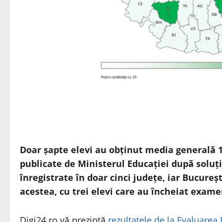
Doar șapte elevi au obținut media generală 1
publicate de Ministerul Educației după soluț
înregistrate în doar cinci județe, iar Bucur
acestea, cu trei elevi care au încheiat exame
Digi24.ro vă prezintă
rezultatele de la Evaluarea