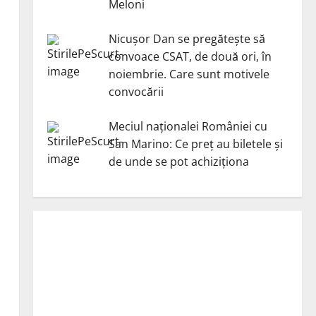
Meloni
Nicuşor Dan se pregăteşte să
convoace CSAT, de două ori, în
noiembrie. Care sunt motivele
convocării
Meciul naționalei României cu
San Marino: Ce preț au biletele și
de unde se pot achiziționa