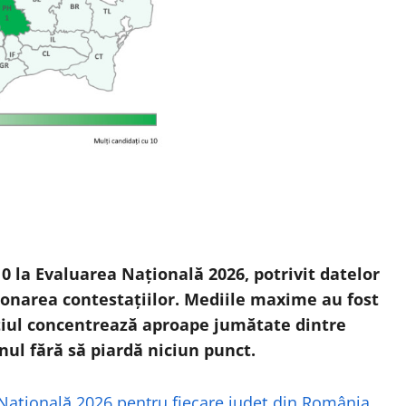
0 la Evaluarea Națională 2026, potrivit datelor
ionarea contestațiilor. Mediile maxime au fost
eștiul concentrează aproape jumătate dintre
nul fără să piardă niciun punct.
 Națională 2026 pentru fiecare județ din România
.