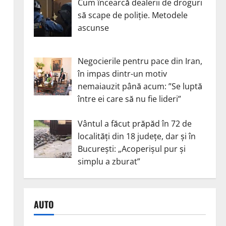
Cum încearcă dealerii de droguri
să scape de poliție. Metodele
ascunse
Negocierile pentru pace din Iran,
în impas dintr-un motiv
nemaiauzit până acum: ”Se luptă
între ei care să nu fie lideri”
Vântul a făcut prăpăd în 72 de
localități din 18 județe, dar și în
București: „Acoperișul pur și
simplu a zburat”
AUTO