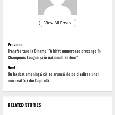
View All Posts
P
Previous:
o
Transfer tare la Dinamo! ”A bifat numeroase prezențe în
Champions League și în naționala Serbiei”
s
Next:
t
Un bărbat ameninţă că se aruncă de pe clădirea unei
universităţi din Capitală
n
a
v
RELATED STORIES