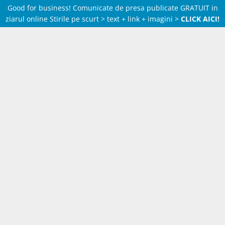
Good for business! Comunicate de presa publicate GRATUIT in
ziarul online Stirile pe scurt > text + link + imagini >
CLICK AICI!
Skip
to
content