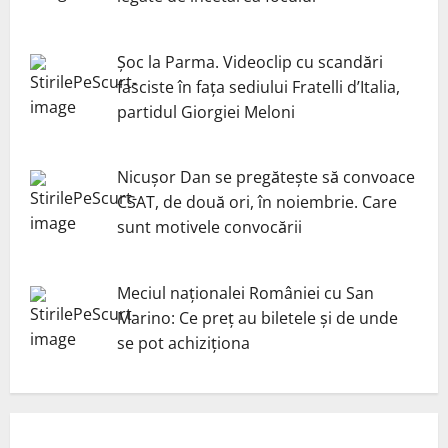
Șoc la Parma. Videoclip cu scandări
fasciste în fața sediului Fratelli d’Italia,
partidul Giorgiei Meloni
Nicuşor Dan se pregăteşte să convoace
CSAT, de două ori, în noiembrie. Care
sunt motivele convocării
Meciul naționalei României cu San
Marino: Ce preț au biletele și de unde
se pot achiziționa