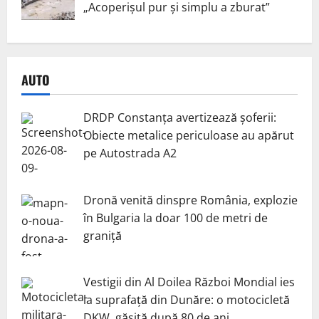
„Acoperișul pur și simplu a zburat”
AUTO
DRDP Constanța avertizează șoferii:
Obiecte metalice periculoase au apărut
pe Autostrada A2
Dronă venită dinspre România, explozie
în Bulgaria la doar 100 de metri de
graniță
Vestigii din Al Doilea Război Mondial ies
la suprafață din Dunăre: o motocicletă
DKW, găsită după 80 de ani