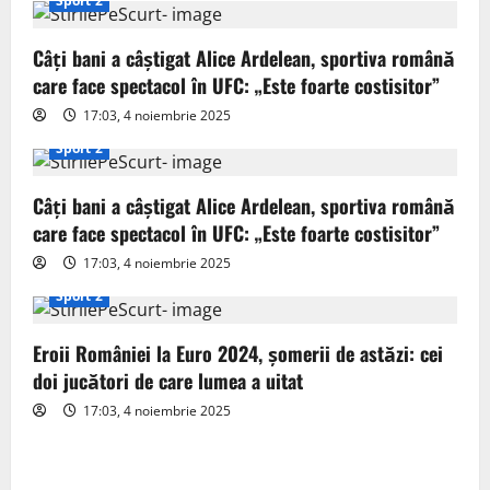
i
Sport 2
g
Câți bani a câștigat Alice Ardelean, sportiva română
care face spectacol în UFC: „Este foarte costisitor”
a
17:03, 4 noiembrie 2025
t
Sport 2
i
Câți bani a câștigat Alice Ardelean, sportiva română
o
care face spectacol în UFC: „Este foarte costisitor”
17:03, 4 noiembrie 2025
n
Sport 2
Eroii României la Euro 2024, șomerii de astăzi: cei
doi jucători de care lumea a uitat
17:03, 4 noiembrie 2025