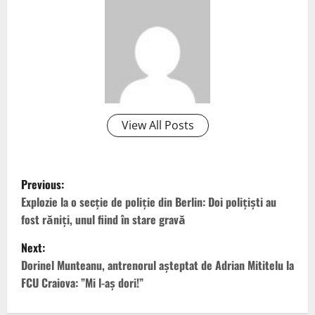
View All Posts
P
Previous:
o
Explozie la o secţie de poliţie din Berlin: Doi poliţişti au
fost răniţi, unul fiind în stare gravă
s
Next:
t
Dorinel Munteanu, antrenorul așteptat de Adrian Mititelu la
FCU Craiova: ”Mi l-aș dori!”
n