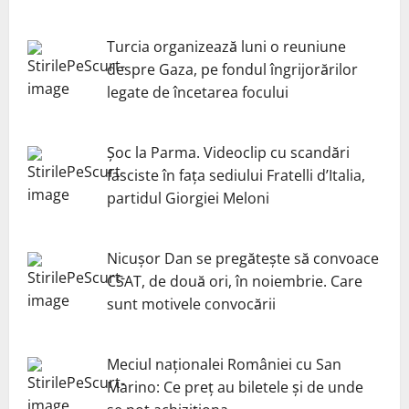
Turcia organizează luni o reuniune
despre Gaza, pe fondul îngrijorărilor
legate de încetarea focului
Șoc la Parma. Videoclip cu scandări
fasciste în fața sediului Fratelli d’Italia,
partidul Giorgiei Meloni
Nicuşor Dan se pregăteşte să convoace
CSAT, de două ori, în noiembrie. Care
sunt motivele convocării
Meciul naționalei României cu San
Marino: Ce preț au biletele și de unde