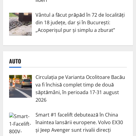
Vântul a făcut prăpăd în 72 de localități
din 18 județe, dar și în București:
„Acoperișul pur și simplu a zburat”
AUTO
Circulația pe Varianta Ocolitoare Bacău
va fi închisă complet timp de două
săptămâni, în perioada 17-31 august
2026
Smart #1 facelift debutează în China
înaintea lansării europene. Volvo EX30
și Jeep Avenger sunt rivalii direcți