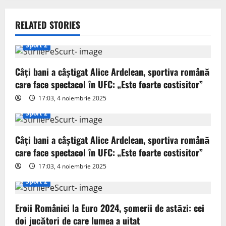
a
v
RELATED STORIES
i
Sport 2
g
Câți bani a câștigat Alice Ardelean, sportiva română
care face spectacol în UFC: „Este foarte costisitor”
a
17:03, 4 noiembrie 2025
t
Sport 2
i
Câți bani a câștigat Alice Ardelean, sportiva română
o
care face spectacol în UFC: „Este foarte costisitor”
17:03, 4 noiembrie 2025
n
Sport 2
Eroii României la Euro 2024, șomerii de astăzi: cei
doi jucători de care lumea a uitat