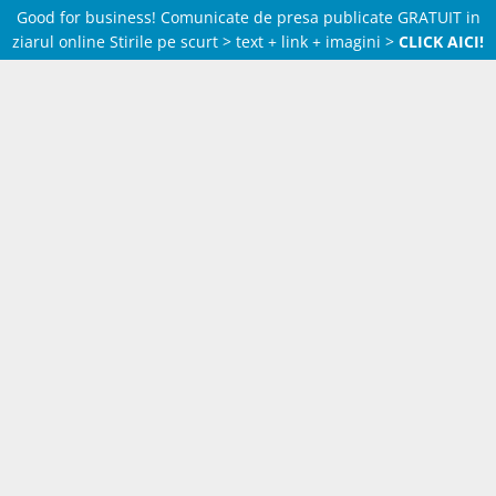
Good for business! Comunicate de presa publicate GRATUIT in
ziarul online Stirile pe scurt > text + link + imagini >
CLICK AICI!
Skip
to
content