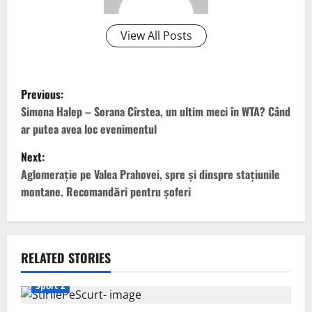
View All Posts
P
Previous:
o
Simona Halep – Sorana Cîrstea, un ultim meci în WTA? Când
ar putea avea loc evenimentul
s
Next:
t
Aglomeraţie pe Valea Prahovei, spre şi dinspre staţiunile
montane. Recomandări pentru şoferi
n
a
v
RELATED STORIES
i
Sport 2