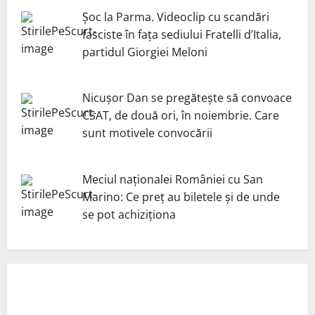
Șoc la Parma. Videoclip cu scandări
fasciste în fața sediului Fratelli d’Italia,
partidul Giorgiei Meloni
Nicuşor Dan se pregăteşte să convoace
CSAT, de două ori, în noiembrie. Care
sunt motivele convocării
Meciul naționalei României cu San
Marino: Ce preț au biletele și de unde
se pot achiziționa