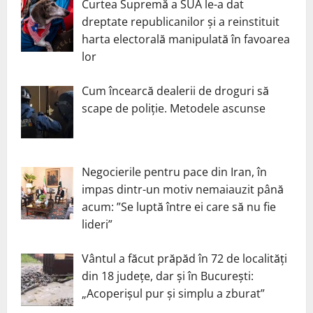
Curtea Supremă a SUA le-a dat
dreptate republicanilor și a reinstituit
harta electorală manipulată în favoarea
lor
Cum încearcă dealerii de droguri să
scape de poliție. Metodele ascunse
Negocierile pentru pace din Iran, în
impas dintr-un motiv nemaiauzit până
acum: ”Se luptă între ei care să nu fie
lideri”
Vântul a făcut prăpăd în 72 de localități
din 18 județe, dar și în București:
„Acoperișul pur și simplu a zburat”