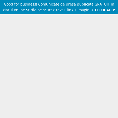
Good for business! Comunicate de presa publicate GRATUIT in
ziarul online Stirile pe scurt > text + link + imagini >
CLICK AICI!
Skip
to
content