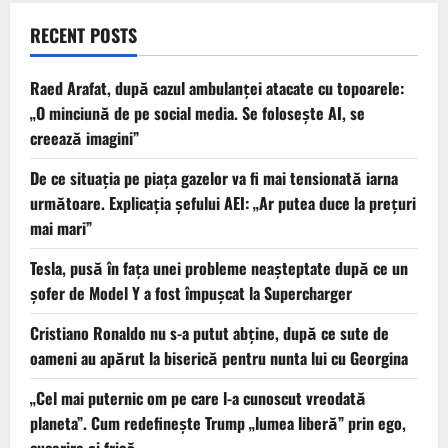
RECENT POSTS
Raed Arafat, după cazul ambulanței atacate cu topoarele:
„O minciună de pe social media. Se folosește AI, se
creează imagini”
De ce situaţia pe piaţa gazelor va fi mai tensionată iarna
următoare. Explicația șefului AEI: „Ar putea duce la preţuri
mai mari”
Tesla, pusă în fața unei probleme neașteptate după ce un
șofer de Model Y a fost împușcat la Supercharger
Cristiano Ronaldo nu s-a putut abține, după ce sute de
oameni au apărut la biserică pentru nunta lui cu Georgina
„Cel mai puternic om pe care l-a cunoscut vreodată
planeta”. Cum redefinește Trump „lumea liberă” prin ego,
cucerire și frică