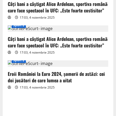
g
Câți bani a câștigat Alice Ardelean, sportiva română
care face spectacol în UFC: „Este foarte costisitor”
a
17:03, 4 noiembrie 2025
t
Sport 2
i
Câți bani a câștigat Alice Ardelean, sportiva română
o
care face spectacol în UFC: „Este foarte costisitor”
17:03, 4 noiembrie 2025
n
Sport 2
Eroii României la Euro 2024, șomerii de astăzi: cei
doi jucători de care lumea a uitat
17:03, 4 noiembrie 2025