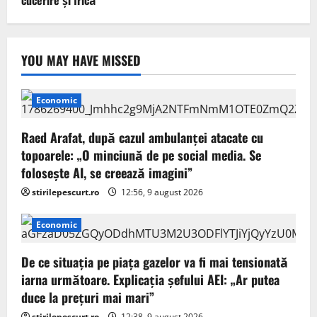
YOU MAY HAVE MISSED
Economic
Raed Arafat, după cazul ambulanței atacate cu
topoarele: „O minciună de pe social media. Se
folosește AI, se creează imagini”
stirilepescurt.ro
12:56, 9 august 2026
Economic
De ce situaţia pe piaţa gazelor va fi mai tensionată
iarna următoare. Explicația șefului AEI: „Ar putea
duce la preţuri mai mari”
stirilepescurt.ro
12:38, 9 august 2026