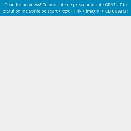
Good for business! Comunicate de presa publicate GRATUIT in
ziarul online Stirile pe scurt > text + link + imagini >
CLICK AICI!
Skip
to
content