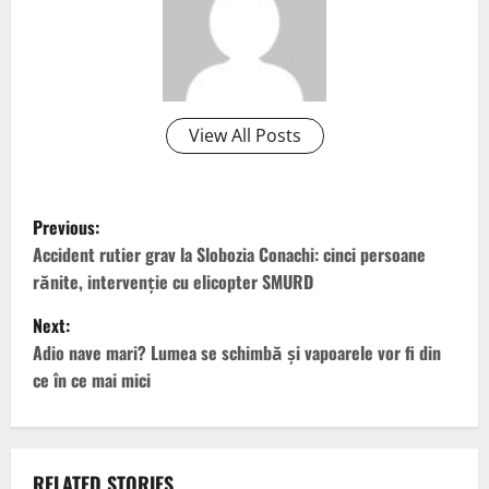
View All Posts
P
Previous:
o
Accident rutier grav la Slobozia Conachi: cinci persoane
rănite, intervenţie cu elicopter SMURD
s
Next:
t
Adio nave mari? Lumea se schimbă şi vapoarele vor fi din
ce în ce mai mici
n
a
RELATED STORIES