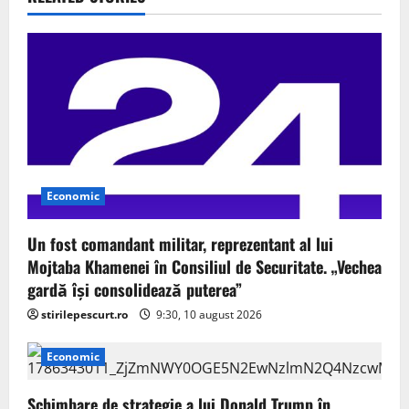
v
i
g
a
t
i
Economic
o
Un fost comandant militar, reprezentant al lui
n
Mojtaba Khamenei în Consiliul de Securitate. „Vechea
gardă își consolidează puterea”
stirilepescurt.ro
9:30, 10 august 2026
Economic
Schimbare de strategie a lui Donald Trump în