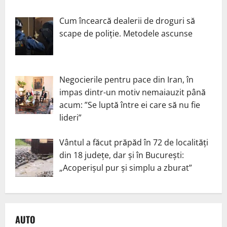
Cum încearcă dealerii de droguri să
scape de poliție. Metodele ascunse
Negocierile pentru pace din Iran, în
impas dintr-un motiv nemaiauzit până
acum: ”Se luptă între ei care să nu fie
lideri”
Vântul a făcut prăpăd în 72 de localități
din 18 județe, dar și în București:
„Acoperișul pur și simplu a zburat”
AUTO