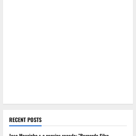
RECENT POSTS
Jose Mourinho s-a convins repede: ”Bernardo Silva,