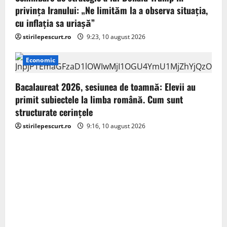
privința Iranului: „Ne limităm la a observa situația,
cu inflația sa uriașă”
stirilepescurt.ro
9:23, 10 august 2026
Economic
Bacalaureat 2026, sesiunea de toamnă: Elevii au
primit subiectele la limba română. Cum sunt
structurate cerințele
stirilepescurt.ro
9:16, 10 august 2026