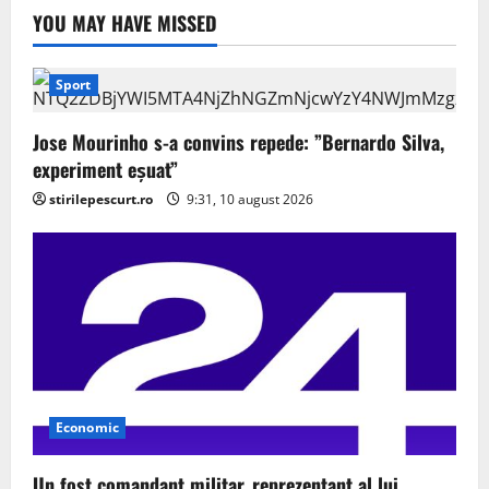
YOU MAY HAVE MISSED
Sport
Jose Mourinho s-a convins repede: ”Bernardo Silva,
experiment eșuat”
stirilepescurt.ro
9:31, 10 august 2026
Economic
Un fost comandant militar, reprezentant al lui