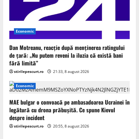
Economic
Dan Motreanu, reacție după menținerea ratingului
de țară: „Nu putem reveni la iluzia că există bani
fără limită”
stirilepescurt.ro
21:33, 8 august 2026
Economic
MAE bulgar o convoacă pe ambasadoarea Ucrainei în
legătură cu drona prăbuşită. Ce spune Kievul
despre incident
stirilepescurt.ro
20:55, 8 august 2026