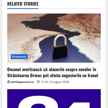
v
RELATED STORIES
i
g
a
t
i
Economic
o
Omanul avertizează că atacurile asupra navelor în
n
Strâmtoarea Ormuz pot afecta negocierile cu Iranul
stirilepescurt.ro
21:41, 8 august 2026