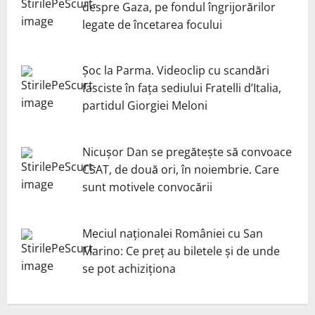
despre Gaza, pe fondul îngrijorărilor
legate de încetarea focului
Șoc la Parma. Videoclip cu scandări
fasciste în fața sediului Fratelli d’Italia,
partidul Giorgiei Meloni
Nicuşor Dan se pregăteşte să convoace
CSAT, de două ori, în noiembrie. Care
sunt motivele convocării
Meciul naționalei României cu San
Marino: Ce preț au biletele și de unde
se pot achiziționa