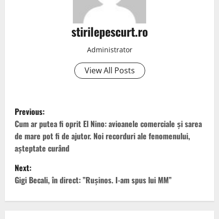
stirilepescurt.ro
Administrator
View All Posts
P
Previous:
o
Cum ar putea fi oprit El Nino: avioanele comerciale și sarea
de mare pot fi de ajutor. Noi recorduri ale fenomenului,
s
așteptate curând
t
Next:
Gigi Becali, în direct: ”Rușinos. I-am spus lui MM”
n
a