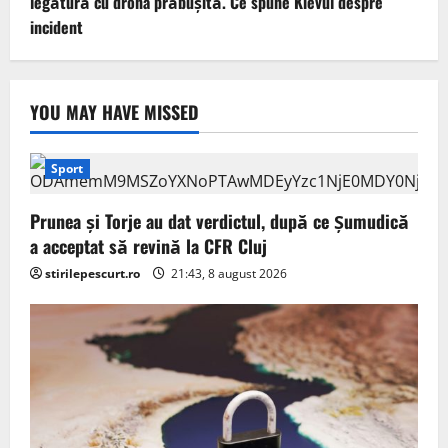
legătură cu drona prăbuşită. Ce spune Kievul despre
incident
YOU MAY HAVE MISSED
Sport
Prunea și Torje au dat verdictul, după ce Șumudică
a acceptat să revină la CFR Cluj
stirilepescurt.ro
21:43, 8 august 2026