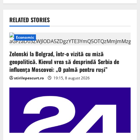
a
v
RELATED STORIES
i
g
Economic
a
Zelenski la Belgrad, într-o vizită cu miză
geopolitică. Kievul vrea să desprindă Serbia de
t
influența Moscovei: „O palmă pentru ruși”
i
stirilepescurt.ro
19:15, 8 august 2026
o
n