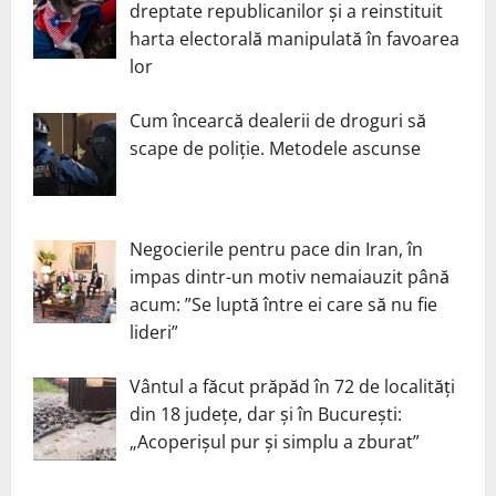
dreptate republicanilor și a reinstituit
harta electorală manipulată în favoarea
lor
Cum încearcă dealerii de droguri să
scape de poliție. Metodele ascunse
Negocierile pentru pace din Iran, în
impas dintr-un motiv nemaiauzit până
acum: ”Se luptă între ei care să nu fie
lideri”
Vântul a făcut prăpăd în 72 de localități
din 18 județe, dar și în București:
„Acoperișul pur și simplu a zburat”