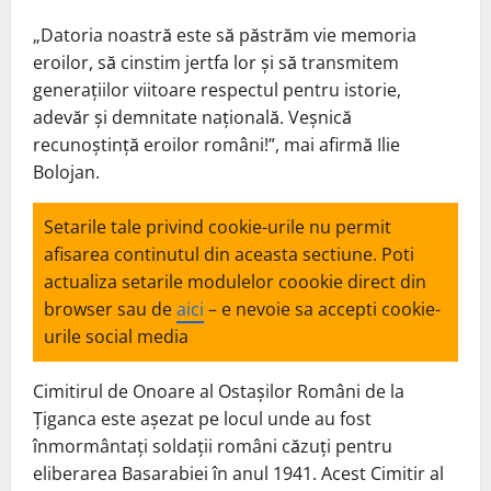
„Datoria noastră este să păstrăm vie memoria
eroilor, să cinstim jertfa lor şi să transmitem
generaţiilor viitoare respectul pentru istorie,
adevăr şi demnitate naţională.
Veşnică
recunoştinţă eroilor români!”, mai afirmă Ilie
Bolojan.
Setarile tale privind cookie-urile nu permit
afisarea continutul din aceasta sectiune. Poti
actualiza setarile modulelor coookie direct din
browser sau de
aici
– e nevoie sa accepti cookie-
urile social media
Cimitirul de Onoare al Ostașilor Români de la
Țiganca este așezat pe locul unde au fost
înmormântați soldații români căzuți pentru
eliberarea Basarabiei în anul 1941. Acest Cimitir al