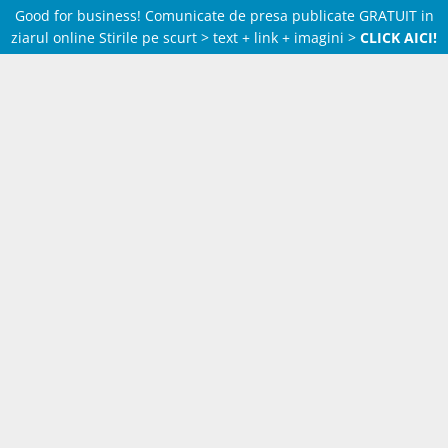
Good for business! Comunicate de presa publicate GRATUIT in
ziarul online Stirile pe scurt > text + link + imagini >
CLICK AICI!
Skip
to
content