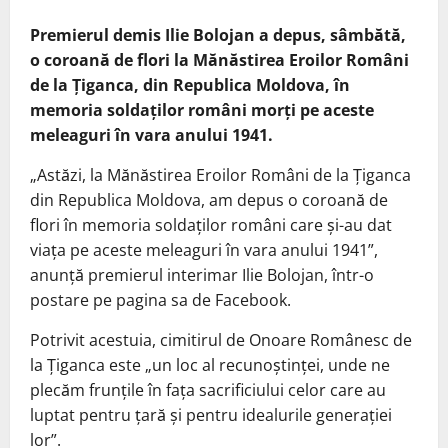
Premierul demis Ilie Bolojan a depus, sâmbătă,
o coroană de flori la Mănăstirea Eroilor Români
de la Ţiganca, din Republica Moldova, în
memoria soldaţilor români morţi pe aceste
meleaguri în vara anului 1941.
„Astăzi, la Mănăstirea Eroilor Români de la Ţiganca
din Republica Moldova, am depus o coroană de
flori în memoria soldaţilor români care şi-au dat
viaţa pe aceste meleaguri în vara anului 1941”,
anunţă premierul interimar Ilie Bolojan, într-o
postare pe pagina sa de Facebook.
Potrivit acestuia, cimitirul de Onoare Românesc de
la Ţiganca este „un loc al recunoştinţei, unde ne
plecăm frunţile în faţa sacrificiului celor care au
luptat pentru ţară şi pentru idealurile generaţiei
lor”.