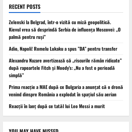
RECENT POSTS
Zelenski la Belgrad, într-o vizită cu miză geopolitică.
Kievul vrea să desprindă Serbia de influența Moscovei: „O
palmă pentru ruși”
Adio, Napoli! Romelu Lukaku a spus ”DA” pentru transfer
Alexandru Nazare avertizează că „riscurile rămân ridicate”
după rapoartele Fitch și Moody’s: „Nu a fost o perioadă
simplă”
Prima reacție a MAE după ce Bulgaria a anunţat că o dronă
venind dinspre România a explodat în spaţiul său aerian
Reacții în lanț după ce tatăl lui Leo Messi a murit
YOU MAY HAVE MISSED