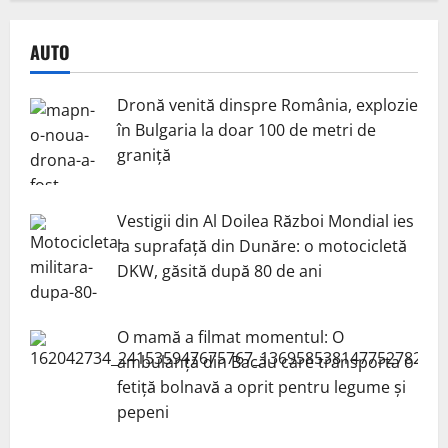
AUTO
Dronă venită dinspre România, explozie
în Bulgaria la doar 100 de metri de
graniță
Vestigii din Al Doilea Război Mondial ies
la suprafață din Dunăre: o motocicletă
DKW, găsită după 80 de ani
O mamă a filmat momentul: O
ambulanță din Bacău care transporta o
fetiță bolnavă a oprit pentru legume și
pepeni