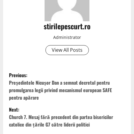
stirilepescurt.ro
Administrator
View All Posts
P
Previous:
o
Președintele Nicușor Dan a semnat decretul pentru
promulgarea legii privind mecanismul european SAFE
s
pentru apărare
t
Next:
Church 7. Mesaj fără precedent din partea bisericilor
n
catolice din țările G7 către liderii politici