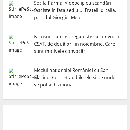
Șoc la Parma. Videoclip cu scandări
fasciste în fața sediului Fratelli d’Italia,
partidul Giorgiei Meloni
Nicuşor Dan se pregăteşte să convoace
CSAT, de două ori, în noiembrie. Care
sunt motivele convocării
Meciul naționalei României cu San
Marino: Ce preț au biletele și de unde
se pot achiziționa