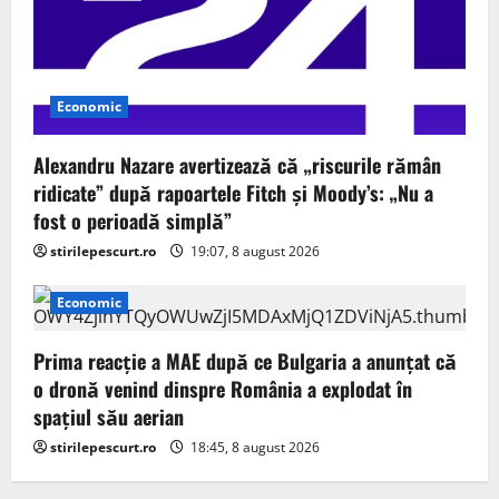
Economic
Alexandru Nazare avertizează că „riscurile rămân
ridicate” după rapoartele Fitch și Moody’s: „Nu a
fost o perioadă simplă”
stirilepescurt.ro
19:07, 8 august 2026
Economic
Prima reacție a MAE după ce Bulgaria a anunţat că
o dronă venind dinspre România a explodat în
spaţiul său aerian
stirilepescurt.ro
18:45, 8 august 2026