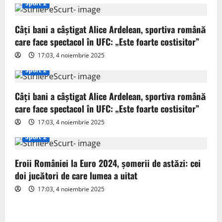
i
Sport 2
g
Câți bani a câștigat Alice Ardelean, sportiva română
care face spectacol în UFC: „Este foarte costisitor”
a
17:03, 4 noiembrie 2025
t
Sport 2
i
Câți bani a câștigat Alice Ardelean, sportiva română
o
care face spectacol în UFC: „Este foarte costisitor”
17:03, 4 noiembrie 2025
n
Sport 2
Eroii României la Euro 2024, șomerii de astăzi: cei
doi jucători de care lumea a uitat
17:03, 4 noiembrie 2025