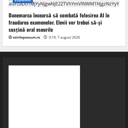
Economic
Danemarca încearcă să combată folosirea AI în
fraudarea examenelor. Elevii vor trebui să-şi
susţină oral eseurile
stirilepescurt.ro
0:19, 7 august 2026