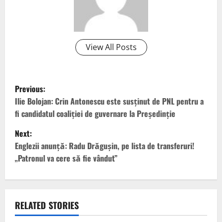
View All Posts
P
Previous:
o
Ilie Bolojan: Crin Antonescu este susţinut de PNL pentru a
fi candidatul coaliţiei de guvernare la Preşedinţie
s
Next:
t
Englezii anunță: Radu Drăgușin, pe lista de transferuri!
„Patronul va cere să fie vândut”
n
a
v
RELATED STORIES