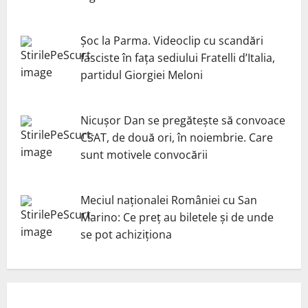
Șoc la Parma. Videoclip cu scandări
fasciste în fața sediului Fratelli d’Italia,
partidul Giorgiei Meloni
Nicuşor Dan se pregăteşte să convoace
CSAT, de două ori, în noiembrie. Care
sunt motivele convocării
Meciul naționalei României cu San
Marino: Ce preț au biletele și de unde
se pot achiziționa