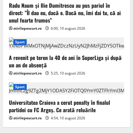
Radu Naum și Ilie Dumitrescu au pus pariul în
direct: ”Îl dau eu, dacă e. Dacă nu, îmi dai tu, că ai
unul foarte frumos”
stirilepescurt.ro
6:00, 10 august 2026
Sport
A revenit pe teren la 40 de ani în SuperLiga și după
un an de absență
stirilepescurt.ro
5:25, 10 august 2026
Sport
Universitatea Craiova a cerut penalty în finalul
partidei cu FC Argeș. Ce arată reluările
stirilepescurt.ro
4:54, 10 august 2026