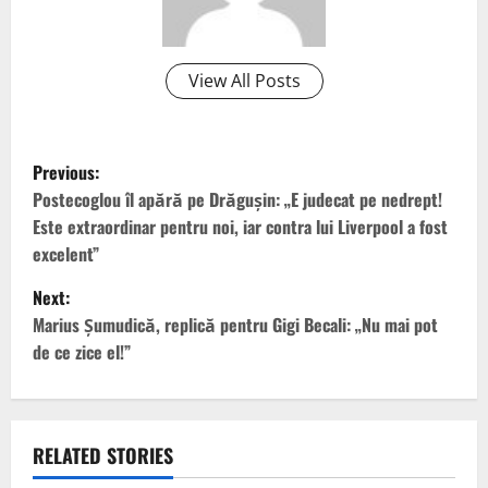
View All Posts
P
Previous:
o
Postecoglou îl apără pe Drăgușin: „E judecat pe nedrept!
Este extraordinar pentru noi, iar contra lui Liverpool a fost
s
excelent”
t
Next:
Marius Șumudică, replică pentru Gigi Becali: „Nu mai pot
n
de ce zice el!”
a
v
RELATED STORIES
i