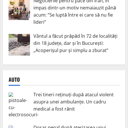
Negocierile pentru pace din Iran, în
impas dintr-un motiv nemaiauzit până
acum: ”Se luptă între ei care să nu fie
lideri”
Vântul a făcut prăpăd în 72 de localități
din 18 județe, dar și în București:
„Acoperișul pur și simplu a zburat”
AUTO
Trei tineri reținuți după atacul violent
asupra unei ambulanțe. Un cadru
medical a fost rănit
Dosar penal după aterizarea unui