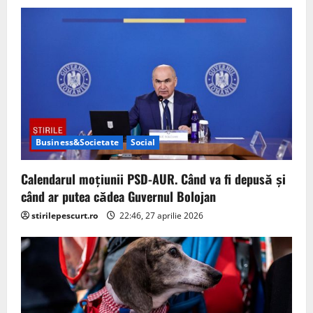
g
a
t
i
o
Business&Societate
Social
n
Calendarul moțiunii PSD-AUR. Când va fi depusă și
când ar putea cădea Guvernul Bolojan
stirilepescurt.ro
22:46, 27 aprilie 2026