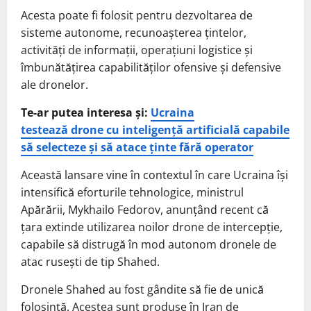
Acesta poate fi folosit pentru dezvoltarea de
sisteme autonome, recunoașterea țintelor,
activități de informații, operațiuni logistice și
îmbunătățirea capabilităților ofensive și defensive
ale dronelor.
Te-ar putea interesa și:
Ucraina
testează drone cu inteligență artificială capabile
să selecteze și să atace ținte fără operator
Această lansare vine în contextul în care Ucraina își
intensifică eforturile tehnologice, ministrul
Apărării, Mykhailo Fedorov, anunțând recent că
țara extinde utilizarea noilor drone de intercepție,
capabile să distrugă în mod autonom dronele de
atac rusești de tip Shahed.
Dronele Shahed au fost gândite să fie de unică
folosință. Acestea sunt produse în Iran de