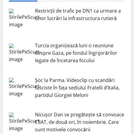
Restricții de trafic pe DN1 ca urmare a
unor lucrări la infrastructura rutieră
Turcia organizează luni o reuniune
despre Gaza, pe fondul îngrijorărilor
legate de încetarea focului
Șoc la Parma. Videoclip cu scandări
fasciste în fața sediului Fratelli d’Italia,
partidul Giorgiei Meloni
Nicuşor Dan se pregăteşte să convoace
CSAT, de două ori, în noiembrie. Care
sunt motivele convocării