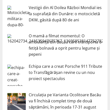
Vestigii din Al Doilea Război Mondial ies
la suprafață din Dunăre: o motocicletă
DKW, găsită după 80 de ani
O mamă a filmat momentul: O
ambulanță din Bacău care transporta o
fetiță bolnavă a oprit pentru legume și
pepeni
Echipa care a creat Porsche 911 Tribute
to Transfăgărășan revine cu un nou
proiect spectaculos
Circulația pe Varianta Ocolitoare Bacău
va fi închisă complet timp de două
săptămâni, în perioada 17-31 august