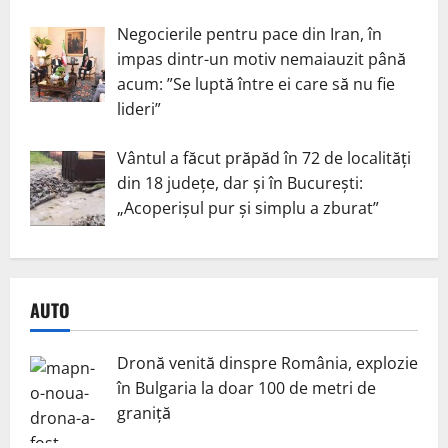
Negocierile pentru pace din Iran, în
impas dintr-un motiv nemaiauzit până
acum: ”Se luptă între ei care să nu fie
lideri”
Vântul a făcut prăpăd în 72 de localități
din 18 județe, dar și în București:
„Acoperișul pur și simplu a zburat”
AUTO
Dronă venită dinspre România, explozie
în Bulgaria la doar 100 de metri de
graniță