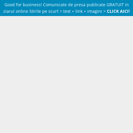
Good for business! Comunicate de presa publicate GRATUIT in
ziarul online Stirile pe scurt > text + link + imagini >
CLICK AICI!
Skip
to
content