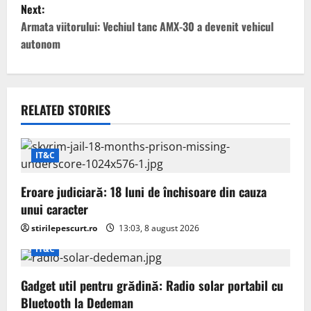
t
Next:
Armata viitorului: Vechiul tanc AMX-30 a devenit vehicul
n
autonom
a
v
RELATED STORIES
i
g
IT&C
a
Eroare judiciară: 18 luni de închisoare din cauza
t
unui caracter
stirilepescurt.ro
13:03, 8 august 2026
i
IT&C
o
Gadget util pentru grădină: Radio solar portabil cu
n
Bluetooth la Dedeman