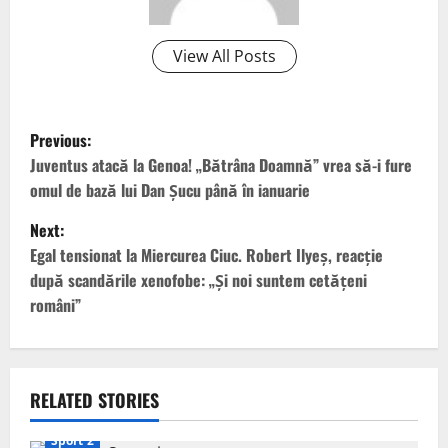
View All Posts
P
Previous:
o
Juventus atacă la Genoa! „Bătrâna Doamnă” vrea să-i fure
omul de bază lui Dan Șucu până în ianuarie
s
Next:
t
Egal tensionat la Miercurea Ciuc. Robert Ilyeș, reacție
după scandările xenofobe: „Și noi suntem cetățeni
n
români”
a
v
RELATED STORIES
i
Sport 2