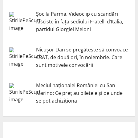
Șoc la Parma. Videoclip cu scandări
fasciste în fața sediului Fratelli d’Italia,
partidul Giorgiei Meloni
Nicuşor Dan se pregăteşte să convoace
CSAT, de două ori, în noiembrie. Care
sunt motivele convocării
Meciul naționalei României cu San
Marino: Ce preț au biletele și de unde
se pot achiziționa