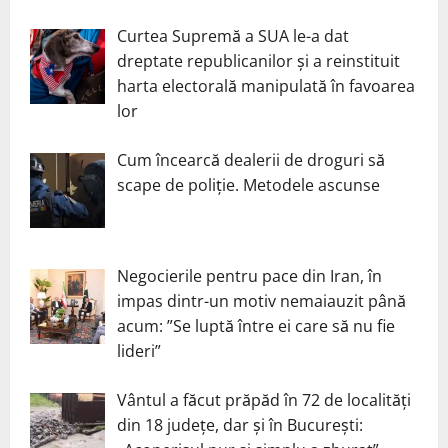
Curtea Supremă a SUA le-a dat
dreptate republicanilor și a reinstituit
harta electorală manipulată în favoarea
lor
Cum încearcă dealerii de droguri să
scape de poliție. Metodele ascunse
Negocierile pentru pace din Iran, în
impas dintr-un motiv nemaiauzit până
acum: ”Se luptă între ei care să nu fie
lideri”
Vântul a făcut prăpăd în 72 de localități
din 18 județe, dar și în București: