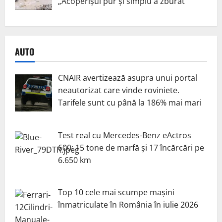
„Acoperișul pur și simplu a zburat”
AUTO
CNAIR avertizează asupra unui portal
neautorizat care vinde roviniete.
Tarifele sunt cu până la 186% mai mari
Test real cu Mercedes-Benz eActros
600: 15 tone de marfă și 17 încărcări pe
6.650 km
Top 10 cele mai scumpe mașini
înmatriculate în România în iulie 2026