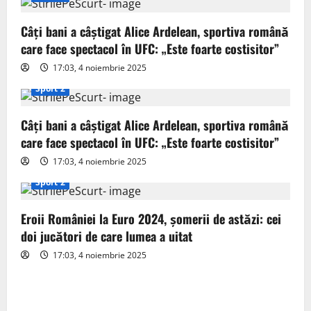
g
Câți bani a câștigat Alice Ardelean, sportiva română
a
care face spectacol în UFC: „Este foarte costisitor”
t
17:03, 4 noiembrie 2025
Sport 2
i
o
Câți bani a câștigat Alice Ardelean, sportiva română
care face spectacol în UFC: „Este foarte costisitor”
n
17:03, 4 noiembrie 2025
Sport 2
Eroii României la Euro 2024, șomerii de astăzi: cei
doi jucători de care lumea a uitat
17:03, 4 noiembrie 2025