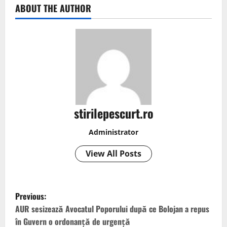
ABOUT THE AUTHOR
stirilepescurt.ro
Administrator
View All Posts
P
Previous:
o
AUR sesizează Avocatul Poporului după ce Bolojan a repus
în Guvern o ordonanță de urgență