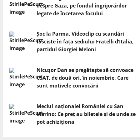
despre Gaza, pe fondul îngrijorărilor
legate de încetarea focului
Șoc la Parma. Videoclip cu scandări
fasciste în fața sediului Fratelli d’Italia,
partidul Giorgiei Meloni
Nicuşor Dan se pregăteşte să convoace
CSAT, de două ori, în noiembrie. Care
sunt motivele convocării
Meciul naționalei României cu San
Marino: Ce preț au biletele și de unde se
pot achiziționa