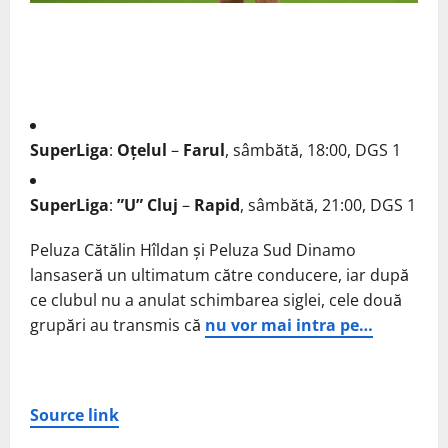
SuperLiga
:
Oțelul
–
Farul
, sâmbătă, 18:00, DGS 1
SuperLiga
:
”U” Cluj
–
Rapid
, sâmbătă, 21:00, DGS 1
Peluza Cătălin Hîldan și Peluza Sud Dinamo
lansaseră un ultimatum către conducere, iar după
ce clubul nu a anulat schimbarea siglei, cele două
grupări au transmis că
nu vor mai intra pe…
Source link