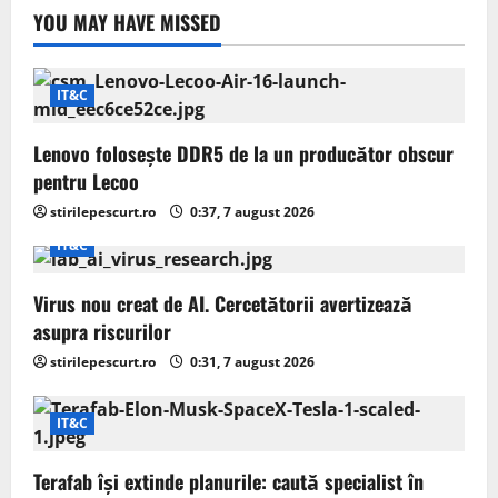
YOU MAY HAVE MISSED
IT&C
Lenovo folosește DDR5 de la un producător obscur
pentru Lecoo
stirilepescurt.ro
0:37, 7 august 2026
IT&C
Virus nou creat de AI. Cercetătorii avertizează
asupra riscurilor
stirilepescurt.ro
0:31, 7 august 2026
IT&C
Terafab își extinde planurile: caută specialist în