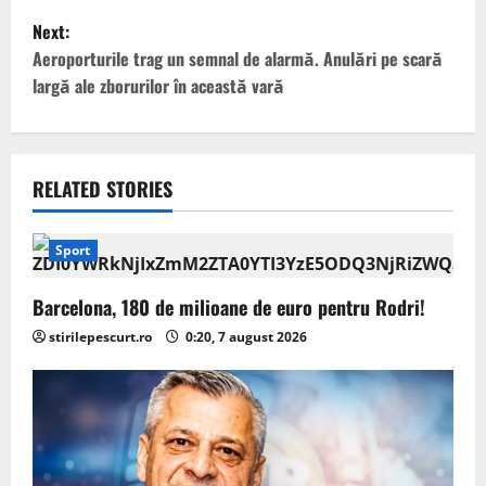
s
Next:
t
Aeroporturile trag un semnal de alarmă. Anulări pe scară
largă ale zborurilor în această vară
n
a
v
RELATED STORIES
i
Sport
g
Barcelona, 180 de milioane de euro pentru Rodri!
a
stirilepescurt.ro
0:20, 7 august 2026
t
i
o