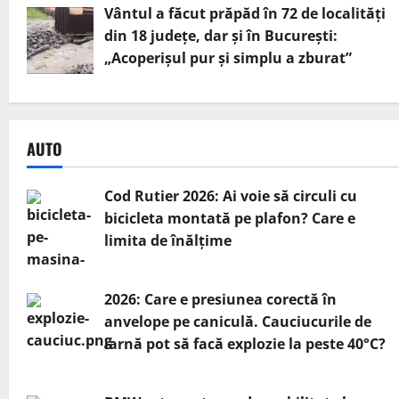
Vântul a făcut prăpăd în 72 de localități
din 18 județe, dar și în București:
„Acoperișul pur și simplu a zburat”
AUTO
Cod Rutier 2026: Ai voie să circuli cu
bicicleta montată pe plafon? Care e
limita de înălțime
2026: Care e presiunea corectă în
anvelope pe caniculă. Cauciucurile de
iarnă pot să facă explozie la peste 40°C?