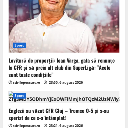
n
Sport
Lovitură de proporții: Ioan Varga, gata să renunțe
la CFR și să preia alt club din SuperLigă: ”Acolo
sunt toate condițiile”
stirilepescurt.ro
23:50, 6 august 2026
Sport
Englezii au văzut CFR Cluj – Tromso 0-5 și s-au
speriat de ce s-a întâmplat!
stirilepescurt.ro
23:21, 6 august 2026