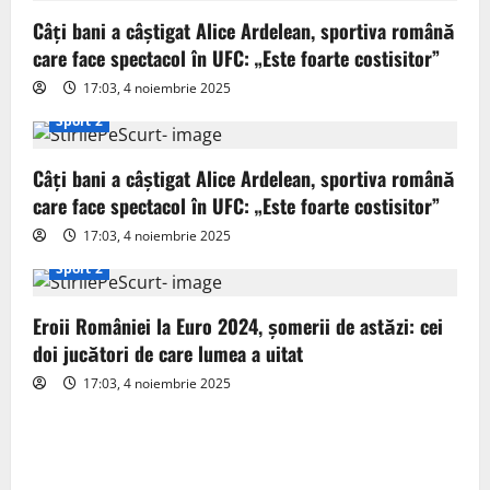
g
Câți bani a câștigat Alice Ardelean, sportiva română
care face spectacol în UFC: „Este foarte costisitor”
a
17:03, 4 noiembrie 2025
t
Sport 2
i
Câți bani a câștigat Alice Ardelean, sportiva română
o
care face spectacol în UFC: „Este foarte costisitor”
17:03, 4 noiembrie 2025
n
Sport 2
Eroii României la Euro 2024, șomerii de astăzi: cei
doi jucători de care lumea a uitat
17:03, 4 noiembrie 2025