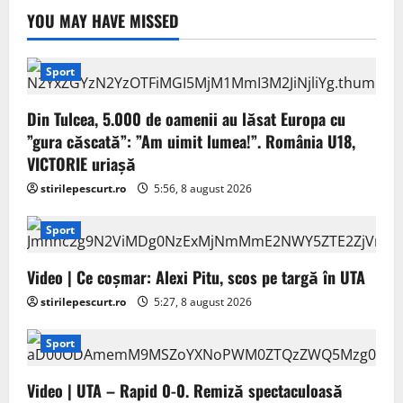
YOU MAY HAVE MISSED
Sport
Din Tulcea, 5.000 de oamenii au lăsat Europa cu
”gura căscată”: ”Am uimit lumea!”. România U18,
VICTORIE uriașă
stirilepescurt.ro
5:56, 8 august 2026
Sport
Video | Ce coșmar: Alexi Pitu, scos pe targă în UTA
stirilepescurt.ro
5:27, 8 august 2026
Sport
Video | UTA – Rapid 0-0. Remiză spectaculoasă