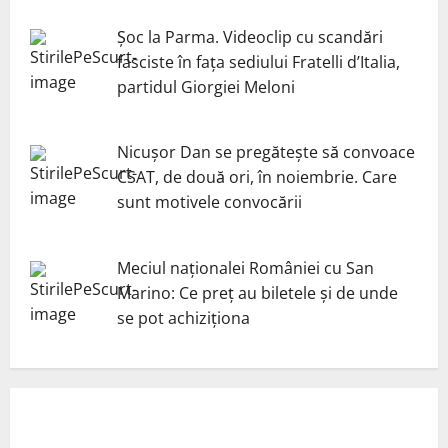
Șoc la Parma. Videoclip cu scandări
fasciste în fața sediului Fratelli d’Italia,
partidul Giorgiei Meloni
Nicuşor Dan se pregăteşte să convoace
CSAT, de două ori, în noiembrie. Care
sunt motivele convocării
Meciul naționalei României cu San
Marino: Ce preț au biletele și de unde
se pot achiziționa