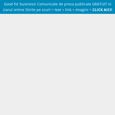
Good for business! Comunicate de presa publicate GRATUIT in
ziarul online Stirile pe scurt > text + link + imagini >
CLICK AICI!
Skip
to
content