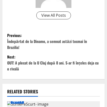
View All Posts
P
Previous:
o
Îndepărtat de la Dinamo, a semnat astăzi tocmai în
Brazilia!
s
Next:
t
OUT! A plecat de la U Cluj după 8 ani. S-ar fi înțeles deja cu
o rivală
n
a
v
RELATED STORIES
i
Sport 2