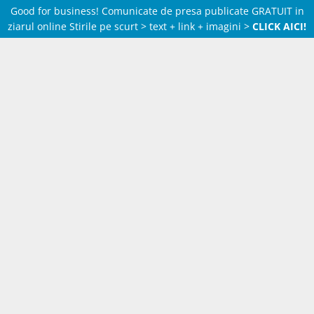
Good for business! Comunicate de presa publicate GRATUIT in
ziarul online Stirile pe scurt > text + link + imagini >
CLICK AICI!
Skip
to
content