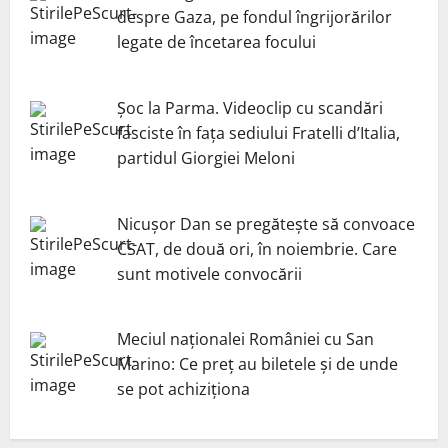
despre Gaza, pe fondul îngrijorărilor
legate de încetarea focului
Șoc la Parma. Videoclip cu scandări
fasciste în fața sediului Fratelli d’Italia,
partidul Giorgiei Meloni
Nicuşor Dan se pregăteşte să convoace
CSAT, de două ori, în noiembrie. Care
sunt motivele convocării
Meciul naționalei României cu San
Marino: Ce preț au biletele și de unde
se pot achiziționa