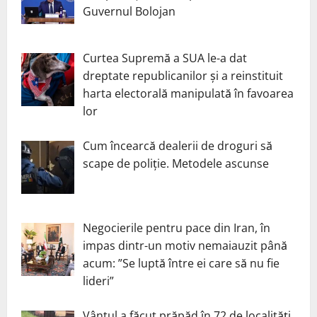
Guvernul Bolojan
Curtea Supremă a SUA le-a dat
dreptate republicanilor și a reinstituit
harta electorală manipulată în favoarea
lor
Cum încearcă dealerii de droguri să
scape de poliție. Metodele ascunse
Negocierile pentru pace din Iran, în
impas dintr-un motiv nemaiauzit până
acum: ”Se luptă între ei care să nu fie
lideri”
Vântul a făcut prăpăd în 72 de localități