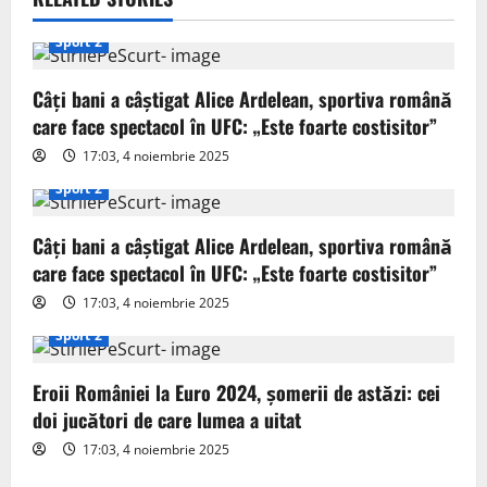
v
i
Sport 2
g
Câți bani a câștigat Alice Ardelean, sportiva română
care face spectacol în UFC: „Este foarte costisitor”
a
17:03, 4 noiembrie 2025
t
Sport 2
i
Câți bani a câștigat Alice Ardelean, sportiva română
o
care face spectacol în UFC: „Este foarte costisitor”
17:03, 4 noiembrie 2025
n
Sport 2
Eroii României la Euro 2024, șomerii de astăzi: cei
doi jucători de care lumea a uitat
17:03, 4 noiembrie 2025