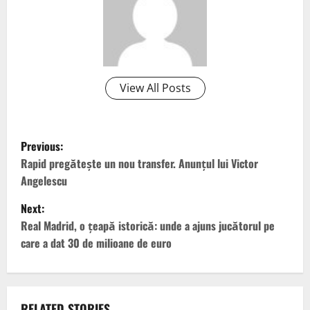
View All Posts
P
Previous:
o
Rapid pregătește un nou transfer. Anunțul lui Victor
Angelescu
s
Next:
t
Real Madrid, o țeapă istorică: unde a ajuns jucătorul pe
care a dat 30 de milioane de euro
n
a
RELATED STORIES