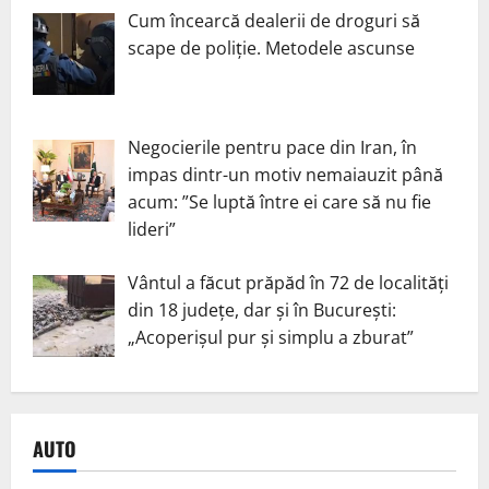
Cum încearcă dealerii de droguri să
scape de poliție. Metodele ascunse
Negocierile pentru pace din Iran, în
impas dintr-un motiv nemaiauzit până
acum: ”Se luptă între ei care să nu fie
lideri”
Vântul a făcut prăpăd în 72 de localități
din 18 județe, dar și în București:
„Acoperișul pur și simplu a zburat”
AUTO