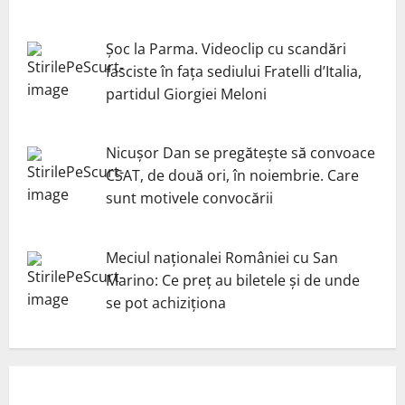
Șoc la Parma. Videoclip cu scandări
fasciste în fața sediului Fratelli d’Italia,
partidul Giorgiei Meloni
Nicuşor Dan se pregăteşte să convoace
CSAT, de două ori, în noiembrie. Care
sunt motivele convocării
Meciul naționalei României cu San
Marino: Ce preț au biletele și de unde
se pot achiziționa