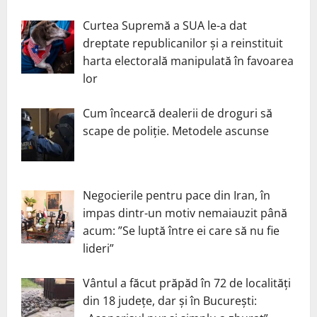
Curtea Supremă a SUA le-a dat
dreptate republicanilor și a reinstituit
harta electorală manipulată în favoarea
lor
Cum încearcă dealerii de droguri să
scape de poliție. Metodele ascunse
Negocierile pentru pace din Iran, în
impas dintr-un motiv nemaiauzit până
acum: ”Se luptă între ei care să nu fie
lideri”
Vântul a făcut prăpăd în 72 de localități
din 18 județe, dar și în București: