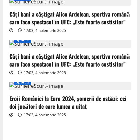
i
g
Câți bani a câștigat Alice Ardelean, sportiva română
care face spectacol în UFC: „Este foarte costisitor”
a
17:03, 4 noiembrie 2025
t
Sport 2
i
Câți bani a câștigat Alice Ardelean, sportiva română
o
care face spectacol în UFC: „Este foarte costisitor”
17:03, 4 noiembrie 2025
n
Sport 2
Eroii României la Euro 2024, șomerii de astăzi: cei
doi jucători de care lumea a uitat
17:03, 4 noiembrie 2025