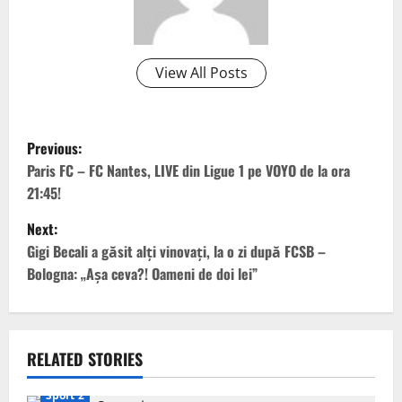
View All Posts
P
Previous:
o
Paris FC – FC Nantes, LIVE din Ligue 1 pe VOYO de la ora
21:45!
s
Next:
t
Gigi Becali a găsit alți vinovați, la o zi după FCSB –
Bologna: „Așa ceva?! Oameni de doi lei”
n
a
v
RELATED STORIES
Sport 2