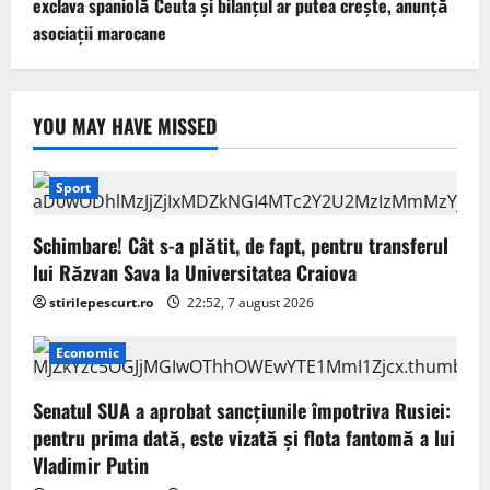
exclava spaniolă Ceuta şi bilanţul ar putea creşte, anunță
asociații marocane
YOU MAY HAVE MISSED
Sport
Schimbare! Cât s-a plătit, de fapt, pentru transferul
lui Răzvan Sava la Universitatea Craiova
stirilepescurt.ro
22:52, 7 august 2026
Economic
Senatul SUA a aprobat sancțiunile împotriva Rusiei:
pentru prima dată, este vizată și flota fantomă a lui
Vladimir Putin