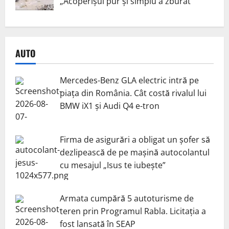
„Acoperișul pur și simplu a zburat”
AUTO
Mercedes-Benz GLA electric intră pe
piața din România. Cât costă rivalul lui
BMW iX1 și Audi Q4 e-tron
Firma de asigurări a obligat un șofer să
dezlipească de pe mașină autocolantul
cu mesajul „Isus te iubește”
Armata cumpără 5 autoturisme de
teren prin Programul Rabla. Licitația a
fost lansată în SEAP