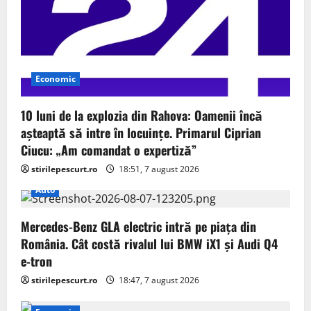
Economic
10 luni de la explozia din Rahova: Oamenii încă
așteaptă să intre în locuințe. Primarul Ciprian
Ciucu: „Am comandat o expertiză”
stirilepescurt.ro
18:51, 7 august 2026
Auto
Mercedes-Benz GLA electric intră pe piața din
România. Cât costă rivalul lui BMW iX1 și Audi Q4
e-tron
stirilepescurt.ro
18:47, 7 august 2026