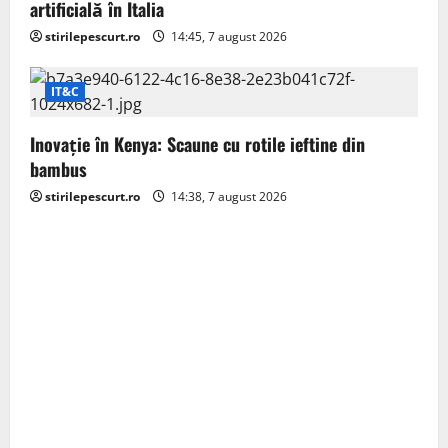
artificială în Italia
i
stirilepescurt.ro
14:45, 7 august 2026
o
IT&C
n
Inovație în Kenya: Scaune cu rotile ieftine din
bambus
stirilepescurt.ro
14:38, 7 august 2026