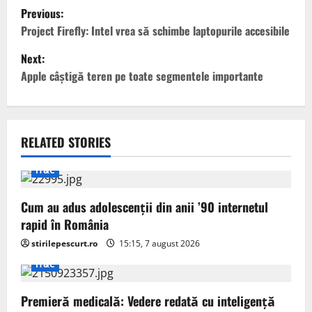
P
Previous:
o
Project Firefly: Intel vrea să schimbe laptopurile accesibile
Next:
s
Apple câștigă teren pe toate segmentele importante
t
n
RELATED STORIES
a
IT&C
v
i
Cum au adus adolescenții din anii ’90 internetul
rapid în România
g
stirilepescurt.ro
15:15, 7 august 2026
a
IT&C
t
Premieră medicală: Vedere redată cu inteligență