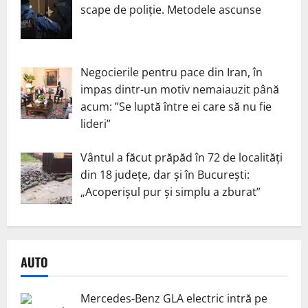
scape de poliție. Metodele ascunse
Negocierile pentru pace din Iran, în
impas dintr-un motiv nemaiauzit până
acum: ”Se luptă între ei care să nu fie
lideri”
Vântul a făcut prăpăd în 72 de localități
din 18 județe, dar și în București:
„Acoperișul pur și simplu a zburat”
AUTO
Mercedes-Benz GLA electric intră pe