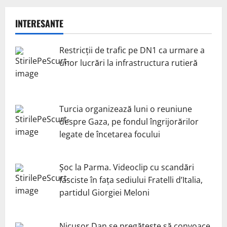
INTERESANTE
Restricții de trafic pe DN1 ca urmare a
unor lucrări la infrastructura rutieră
Turcia organizează luni o reuniune
despre Gaza, pe fondul îngrijorărilor
legate de încetarea focului
Șoc la Parma. Videoclip cu scandări
fasciste în fața sediului Fratelli d’Italia,
partidul Giorgiei Meloni
Nicuşor Dan se pregăteşte să convoace