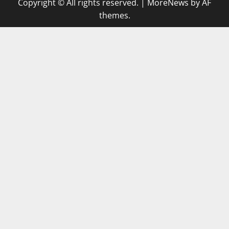
Copyright © All rights reserved.
|
MoreNews
by AF
themes.