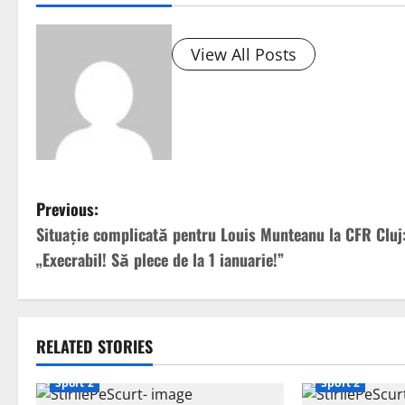
View All Posts
P
Previous:
Situație complicată pentru Louis Munteanu la CFR Cluj
o
„Execrabil! Să plece de la 1 ianuarie!”
s
t
RELATED STORIES
n
Sport 2
Sport 2
a