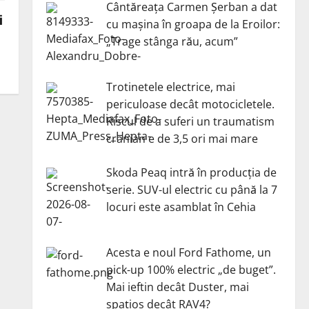
Cântăreața Carmen Șerban a dat
i
cu mașina în groapa de la Eroilor:
„Trage stânga rău, acum”
Trotinetele electrice, mai
periculoase decât motocicletele.
Riscul de a suferi un traumatism
cranian e de 3,5 ori mai mare
Skoda Peaq intră în producția de
serie. SUV-ul electric cu până la 7
locuri este asamblat în Cehia
Acesta e noul Ford Fathome, un
pick-up 100% electric „de buget”.
Mai ieftin decât Duster, mai
spațios decât RAV4?