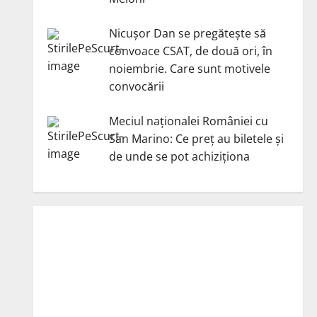
Nicuşor Dan se pregăteşte să
convoace CSAT, de două ori, în
noiembrie. Care sunt motivele
convocării
Meciul naționalei României cu
San Marino: Ce preț au biletele și
de unde se pot achiziționa