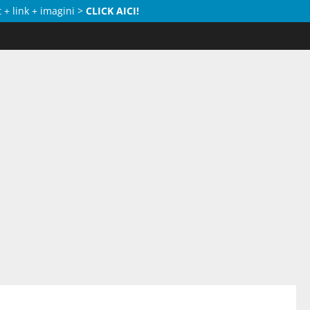
 + link + imagini >
CLICK AICI!