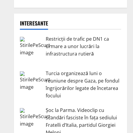
INTERESANTE
Restricții de trafic pe DN1 ca
urmare a unor lucrări la
infrastructura rutieră
Turcia organizează luni o
reuniune despre Gaza, pe fondul
îngrijorărilor legate de încetarea
focului
Șoc la Parma. Videoclip cu
scandări fasciste în fața sediului
Fratelli d’Italia, partidul Giorgiei
Meloni