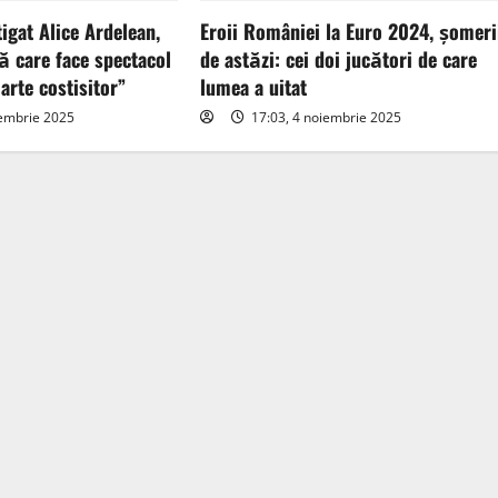
tigat Alice Ardelean,
Eroii României la Euro 2024, șomeri
ă care face spectacol
de astăzi: cei doi jucători de care
arte costisitor”
lumea a uitat
iembrie 2025
17:03, 4 noiembrie 2025