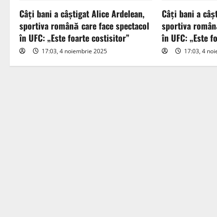
Câți bani a câștigat Alice Ardelean,
Câți bani a câș
v
sportiva română care face spectacol
sportiva român
i
în UFC: „Este foarte costisitor”
în UFC: „Este fo
17:03, 4 noiembrie 2025
17:03, 4 no
g
a
t
i
o
n