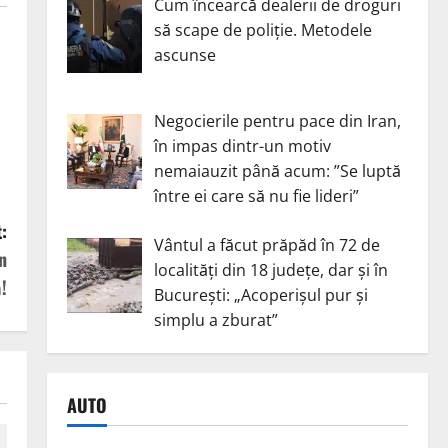
Cum încearcă dealerii de droguri
să scape de poliție. Metodele
ascunse
Negocierile pentru pace din Iran,
în impas dintr-un motiv
nemaiauzit până acum: ”Se luptă
între ei care să nu fie lideri”
:
Vântul a făcut prăpăd în 72 de
n
localități din 18 județe, dar și în
!
București: „Acoperișul pur și
simplu a zburat”
AUTO