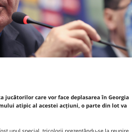
ta jucătorilor care vor face deplasarea în Georgia
ului atipic al acestei acţiuni, o parte din lot va
st unul special, tricolorii prezentându-se la reunire