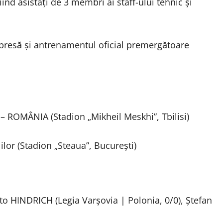
nd asistaţi de 3 membri ai staff-ului tehnic şi
presă şi antrenamentul oficial premergătoare
 – ROMÂNIA (Stadion „Mikheil Meskhi”, Tbilisi)
lor (Stadion „Steaua”, Bucureşti)
to HINDRICH (Legia Varşovia | Polonia, 0/0), Ştefan