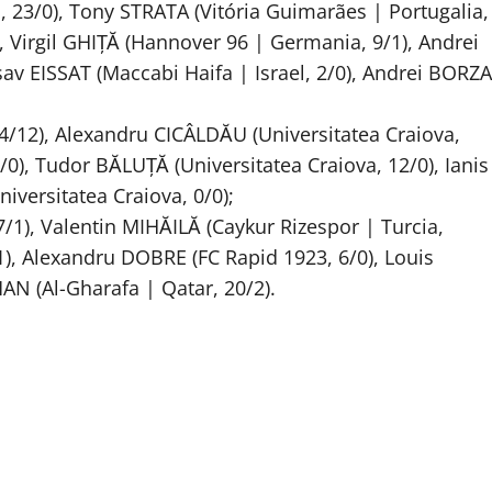
 23/0), Tony STRATA (Vitória Guimarães | Portugalia,
 Virgil GHIŢĂ (Hannover 96 | Germania, 9/1), Andrei
Lisav EISSAT (Maccabi Haifa | Israel, 2/0), Andrei BORZA
4/12), Alexandru CICÂLDĂU (Universitatea Craiova,
/0), Tudor BĂLUŢĂ (Universitatea Craiova, 12/0), Ianis
iversitatea Craiova, 0/0);
), Valentin MIHĂILĂ (Caykur Rizespor | Turcia,
1), Alexandru DOBRE (FC Rapid 1923, 6/0), Louis
N (Al-Gharafa | Qatar, 20/2).