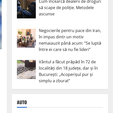
Cum încearcă dealerii de droguri
să scape de poliție. Metodele
ascunse
Negocierile pentru pace din Iran,
în impas dintr-un motiv
nemaiauzit până acum: ”Se luptă
între ei care să nu fie lideri”
Vântul a făcut prăpăd în 72 de
localități din 18 județe, dar și în
București: „Acoperișul pur și
simplu a zburat”
AUTO