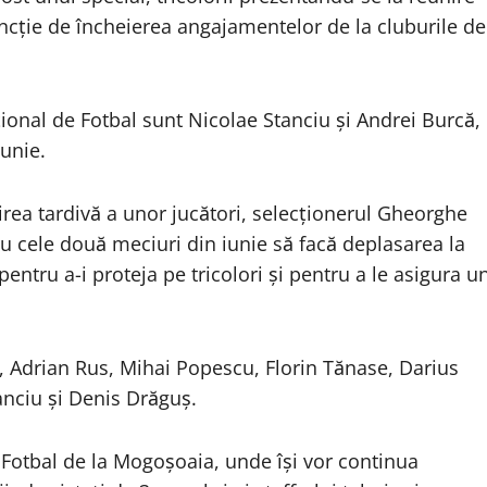
uncţie de încheierea angajamentelor de la cluburile de
ţional de Fotbal sunt Nicolae Stanciu şi Andrei Burcă,
unie.
sirea tardivă a unor jucători, selecţionerul Gheorghe
tru cele două meciuri din iunie să facă deplasarea la
pentru a-i proteja pe tricolori şi pentru a le asigura u
, Adrian Rus, Mihai Popescu, Florin Tănase, Darius
anciu şi Denis Drăguş.
e Fotbal de la Mogoşoaia, unde îşi vor continua