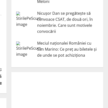
Meloni
Nicuşor Dan se pregăteşte să
convoace CSAT, de două ori, în
noiembrie. Care sunt motivele
convocării
Meciul naționalei României cu
San Marino: Ce preț au biletele și
de unde se pot achiziționa
:
ă
e