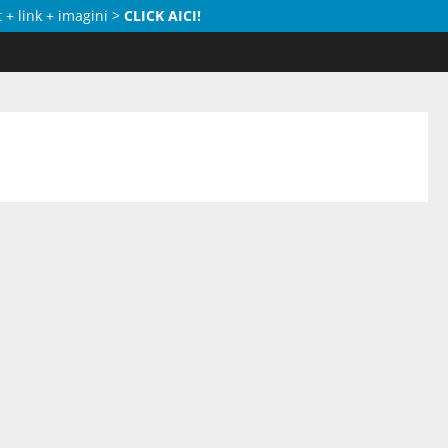
 + link + imagini >
CLICK AICI!