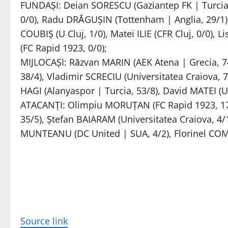
FUNDAŞI: Deian SORESCU (Gaziantep FK | Turcia,
0/0), Radu DRĂGUŞIN (Tottenham | Anglia, 29/1),
COUBIŞ (U Cluj, 1/0), Matei ILIE (CFR Cluj, 0/0), 
(FC Rapid 1923, 0/0);
MIJLOCAŞI: Răzvan MARIN (AEK Atena | Grecia, 7
38/4), Vladimir SCRECIU (Universitatea Craiova, 7
HAGI (Alanyaspor | Turcia, 53/8), David MATEI (Un
ATACANŢI: Olimpiu MORUŢAN (FC Rapid 1923, 17/1
35/5), Ştefan BAIARAM (Universitatea Craiova, 4/
MUNTEANU (DC United | SUA, 4/2), Florinel COMA
Source link