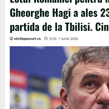
Gheorghe Hagi a ales 23
partida de la Tbilisi. C
stirilepescurt.ro
9:20, 1 iunie 2026