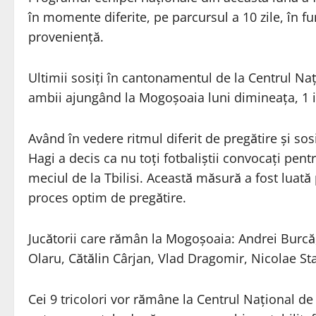
în momente diferite, pe parcursul a 10 zile, în f
provenienţă.
Ultimii sosiţi în cantonamentul de la Centrul Na
ambii ajungând la Mogoşoaia luni dimineaţa, 1 i
Având în vedere ritmul diferit de pregătire şi so
Hagi a decis ca nu toţi fotbaliştii convocaţi pen
meciul de la Tbilisi. Această măsură a fost luată 
proces optim de pregătire.
Jucătorii care rămân la Mogoşoaia: Andrei Burcă
Olaru, Cătălin Cârjan, Vlad Dragomir, Nicolae St
Cei 9 tricolori vor rămâne la Centrul Naţional d