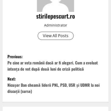
stirilepescurt.ro
Administrator
View All Posts
P
Previous:
o
Pe cine ar vota românii dacă ar fi alegeri. Cum a evoluat
intența de vot după două luni de criză politică
s
Next:
t
Nicușor Dan cheamă liderii PNL, PSD, USR și UDMR la noi
discuții (surse)
n
a