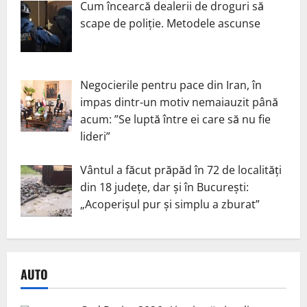
Cum încearcă dealerii de droguri să
scape de poliție. Metodele ascunse
Negocierile pentru pace din Iran, în
impas dintr-un motiv nemaiauzit până
acum: ”Se luptă între ei care să nu fie
lideri”
Vântul a făcut prăpăd în 72 de localități
din 18 județe, dar și în București:
„Acoperișul pur și simplu a zburat”
AUTO