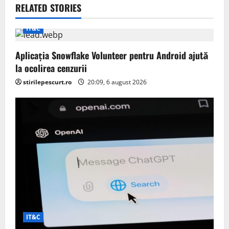
v
RELATED STORIES
i
IT&C
g
Aplicația Snowflake Volunteer pentru Android ajută
la ocolirea cenzurii
a
stirilepescurt.ro
20:09, 6 august 2026
t
i
o
n
IT&C