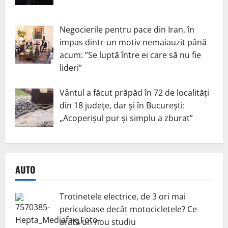
Negocierile pentru pace din Iran, în
impas dintr-un motiv nemaiauzit până
acum: ”Se luptă între ei care să nu fie
lideri”
Vântul a făcut prăpăd în 72 de localități
din 18 județe, dar și în București:
„Acoperișul pur și simplu a zburat”
AUTO
Trotinetele electrice, de 3 ori mai
periculoase decât motocicletele? Ce
arată un nou studiu