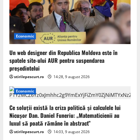
a
t
i
Economic
o
n
Un web designer din Republica Moldova este în
spatele site-ului AUR pentru suspendarea
președintelui
stirilepescurt.ro
14:28, 9 august 2026
Economic
Ce soluții există la criza politică și calculele lui
Nicușor Dan. Daniel Funeriu: „Matematicienii au
luxul să poată rămâne în abstract”
stirilepescurt.ro
14:03, 9 august 2026