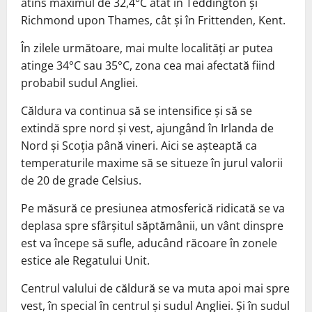
atins maximul de 32,4°C atât în Teddington şi
Richmond upon Thames, cât şi în Frittenden, Kent.
În zilele următoare, mai multe localităţi ar putea
atinge 34°C sau 35°C, zona cea mai afectată fiind
probabil sudul Angliei.
Căldura va continua să se intensifice şi să se
extindă spre nord şi vest, ajungând în Irlanda de
Nord şi Scoţia până vineri. Aici se aşteaptă ca
temperaturile maxime să se situeze în jurul valorii
de 20 de grade Celsius.
Pe măsură ce presiunea atmosferică ridicată se va
deplasa spre sfârşitul săptămânii, un vânt dinspre
est va începe să sufle, aducând răcoare în zonele
estice ale Regatului Unit.
Centrul valului de căldură se va muta apoi mai spre
vest, în special în centrul şi sudul Angliei. Şi în sudul