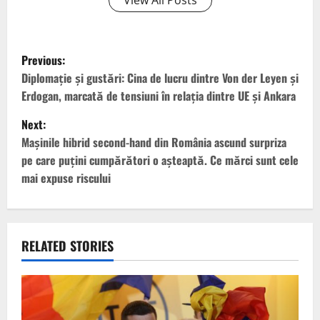
View All Posts
P
Previous:
o
Diplomație și gustări: Cina de lucru dintre Von der Leyen și
Erdogan, marcată de tensiuni în relația dintre UE și Ankara
s
Next:
t
Mașinile hibrid second-hand din România ascund surpriza
pe care puțini cumpărători o așteaptă. Ce mărci sunt cele
n
mai expuse riscului
a
v
RELATED STORIES
i
g