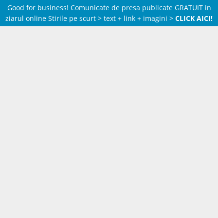
Good for business! Comunicate de presa publicate GRATUIT in
ziarul online Stirile pe scurt > text + link + imagini >
CLICK AICI!
Skip
to
content