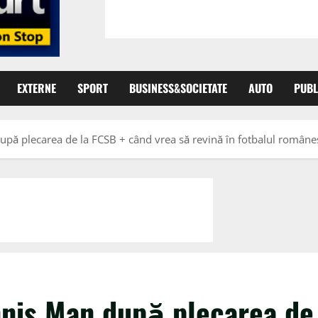
EXTERNE
SPORT
BUSINESS&SOCIETATE
AUTO
PUBL
după plecarea de la FCSB + când vrea să revină în fotbalul române
nnis Man după plecarea de