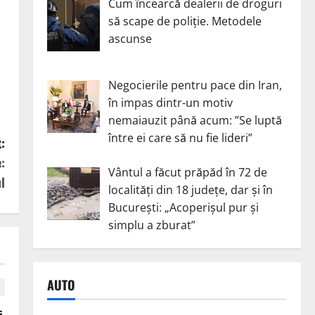
Cum încearcă dealerii de droguri
să scape de poliție. Metodele
ascunse
Negocierile pentru pace din Iran,
în impas dintr-un motiv
nemaiauzit până acum: ”Se luptă
între ei care să nu fie lideri”
:
:
Vântul a făcut prăpăd în 72 de
l
localități din 18 județe, dar și în
București: „Acoperișul pur și
simplu a zburat”
AUTO