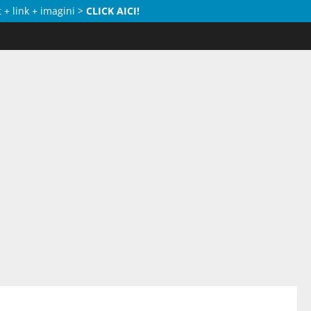
 + link + imagini >
CLICK AICI!