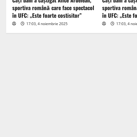
Câți bani a câștigat Alice Ardelean,
Câți bani a câș
v
sportiva română care face spectacol
sportiva român
i
în UFC: „Este foarte costisitor”
în UFC: „Este fo
17:03, 4 noiembrie 2025
17:03, 4 no
g
a
t
i
o
n