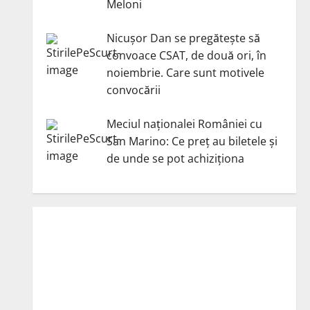
Meloni
Nicuşor Dan se pregăteşte să
convoace CSAT, de două ori, în
noiembrie. Care sunt motivele
convocării
Meciul naționalei României cu
San Marino: Ce preț au biletele și
de unde se pot achiziționa