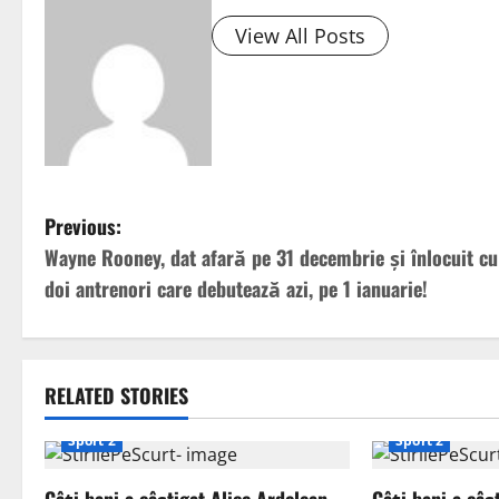
View All Posts
P
Previous:
Wayne Rooney, dat afară pe 31 decembrie și înlocuit cu
o
doi antrenori care debutează azi, pe 1 ianuarie!
s
t
RELATED STORIES
n
Sport 2
Sport 2
a