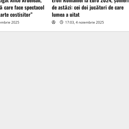
tigat Alice Ardelean,
Eroii României la Euro 2024, șomeri
ă care face spectacol
de astăzi: cei doi jucători de care
arte costisitor”
lumea a uitat
iembrie 2025
17:03, 4 noiembrie 2025