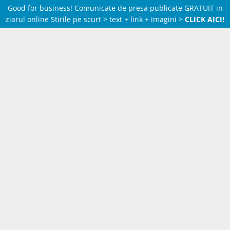
Good for business! Comunicate de presa publicate GRATUIT in
ziarul online Stirile pe scurt > text + link + imagini >
CLICK AICI!
Skip
to
content