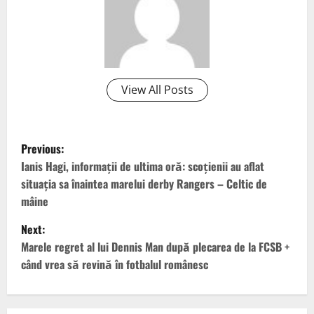
View All Posts
P
Previous:
o
Ianis Hagi, informații de ultima oră: scoțienii au aflat
situația sa înaintea marelui derby Rangers – Celtic de
s
mâine
t
Next:
Marele regret al lui Dennis Man după plecarea de la FCSB +
n
când vrea să revină în fotbalul românesc
a