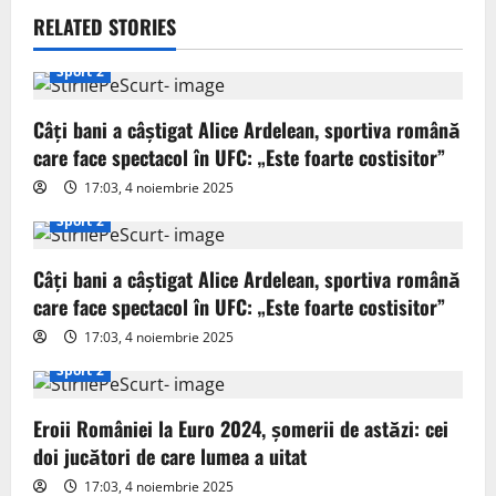
v
RELATED STORIES
i
Sport 2
g
Câți bani a câștigat Alice Ardelean, sportiva română
a
care face spectacol în UFC: „Este foarte costisitor”
t
17:03, 4 noiembrie 2025
Sport 2
i
o
Câți bani a câștigat Alice Ardelean, sportiva română
care face spectacol în UFC: „Este foarte costisitor”
n
17:03, 4 noiembrie 2025
Sport 2
Eroii României la Euro 2024, șomerii de astăzi: cei
doi jucători de care lumea a uitat
17:03, 4 noiembrie 2025