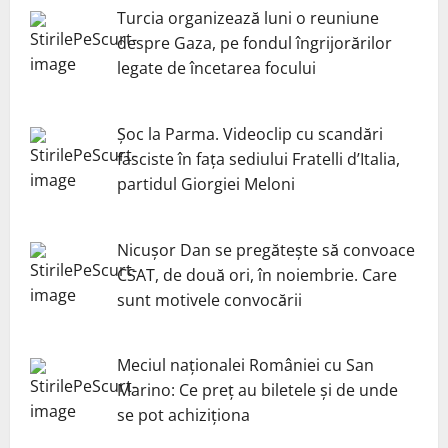
Turcia organizează luni o reuniune
despre Gaza, pe fondul îngrijorărilor
legate de încetarea focului
Șoc la Parma. Videoclip cu scandări
fasciste în fața sediului Fratelli d’Italia,
partidul Giorgiei Meloni
Nicuşor Dan se pregăteşte să convoace
CSAT, de două ori, în noiembrie. Care
sunt motivele convocării
Meciul naționalei României cu San
Marino: Ce preț au biletele și de unde
se pot achiziționa