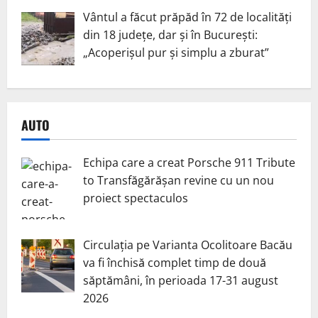
Vântul a făcut prăpăd în 72 de localități
din 18 județe, dar și în București:
„Acoperișul pur și simplu a zburat”
AUTO
Echipa care a creat Porsche 911 Tribute
to Transfăgărășan revine cu un nou
proiect spectaculos
Circulația pe Varianta Ocolitoare Bacău
va fi închisă complet timp de două
săptămâni, în perioada 17-31 august
2026