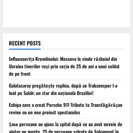
RECENT POSTS
Influencerița Kremlinului: Moscova le vinde războiul din
Ucraina tinerilor ruși prin soția de 25 de ani a unui soldat
de pe front
Galatasaray pregătește replica, după ce Trabzonspor l-a
luat pe Salah: un star din naționala Braziliei!
Echipa care a creat Porsche 911 Tribute to Transfăgărășan
revine cu un nou proiect spectaculos
Șase persoane au ajuns la spital după ce au avut nevoie de
ajutor pe munte. 25 de persoane salvate de Salvamont în