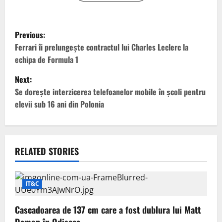
P
Previous:
o
Ferrari îi prelungește contractul lui Charles Leclerc la
echipa de Formula 1
s
Next:
t
Se dorește interzicerea telefoanelor mobile în școli pentru
elevii sub 16 ani din Polonia
n
a
v
RELATED STORIES
i
IT&C
g
Cascadoarea de 137 cm care a fost dublura lui Matt
a