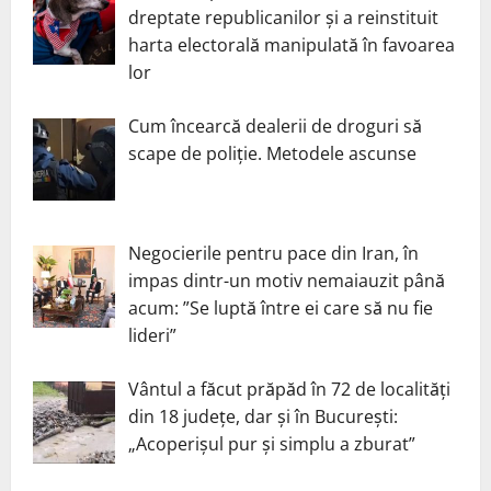
dreptate republicanilor și a reinstituit
harta electorală manipulată în favoarea
lor
Cum încearcă dealerii de droguri să
scape de poliție. Metodele ascunse
Negocierile pentru pace din Iran, în
impas dintr-un motiv nemaiauzit până
acum: ”Se luptă între ei care să nu fie
lideri”
Vântul a făcut prăpăd în 72 de localități
din 18 județe, dar și în București:
„Acoperișul pur și simplu a zburat”