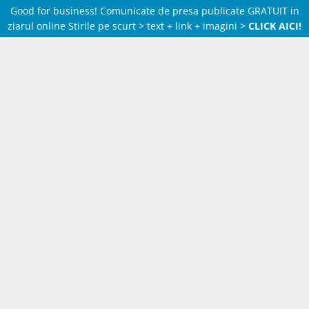
Good for business! Comunicate de presa publicate GRATUIT in
ziarul online Stirile pe scurt > text + link + imagini >
CLICK AICI!
Skip
to
content