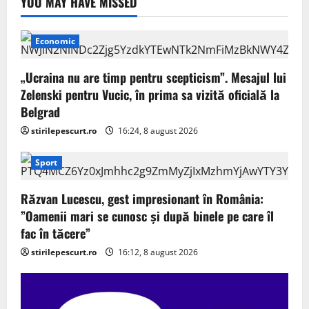
YOU MAY HAVE MISSED
Economic
„Ucraina nu are timp pentru scepticism”. Mesajul lui
Zelenski pentru Vucic, în prima sa vizită oficială la
Belgrad
stirilepescurt.ro
16:24, 8 august 2026
Sport
Răzvan Lucescu, gest impresionant în România:
”Oamenii mari se cunosc și după binele pe care îl
fac în tăcere”
stirilepescurt.ro
16:12, 8 august 2026