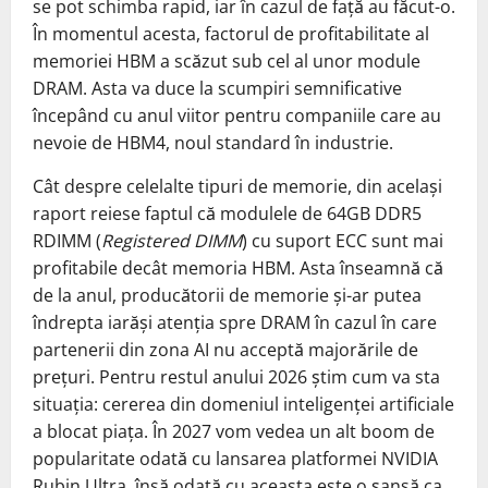
se pot schimba rapid, iar în cazul de față au făcut-o.
În momentul acesta, factorul de profitabilitate al
memoriei HBM a scăzut sub cel al unor module
DRAM. Asta va duce la scumpiri semnificative
începând cu anul viitor pentru companiile care au
nevoie de HBM4, noul standard în industrie.
Cât despre celelalte tipuri de memorie, din același
raport reiese faptul că modulele de 64GB DDR5
RDIMM (
Registered DIMM
) cu suport ECC sunt mai
profitabile decât memoria HBM. Asta înseamnă că
de la anul, producătorii de memorie și-ar putea
îndrepta iarăși atenția spre DRAM în cazul în care
partenerii din zona AI nu acceptă majorările de
prețuri. Pentru restul anului 2026 știm cum va sta
situația: cererea din domeniul inteligenței artificiale
a blocat piața. În 2027 vom vedea un alt boom de
popularitate odată cu lansarea platformei NVIDIA
Rubin Ultra, însă odată cu aceasta este o șansă ca