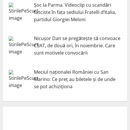
Șoc la Parma. Videoclip cu scandări
fasciste în fața sediului Fratelli d’Italia,
partidul Giorgiei Meloni
Nicuşor Dan se pregăteşte să convoace
CSAT, de două ori, în noiembrie. Care
sunt motivele convocării
Meciul naționalei României cu San
Marino: Ce preț au biletele și de unde
se pot achiziționa