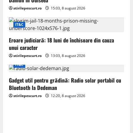
Damon în Odiseea
t
stirilepescurt.ro
15:03, 8 august 2026
i
IT&C
o
Eroare judiciară: 18 luni de închisoare din cauza
n
unui caracter
stirilepescurt.ro
13:03, 8 august 2026
IT&C
Gadget util pentru grădină: Radio solar portabil cu
Bluetooth la Dedeman
stirilepescurt.ro
12:20, 8 august 2026