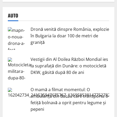
AUTO
Dronă venită dinspre România, explozie
în Bulgaria la doar 100 de metri de
graniță
Vestigii din Al Doilea Război Mondial ies
la suprafață din Dunăre: o motocicletă
DKW, găsită după 80 de ani
O mamă a filmat momentul: O
ambulanță din Bacău care transporta o
fetiță bolnavă a oprit pentru legume și
pepeni