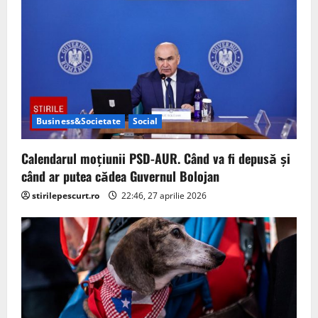
g
a
t
i
Business&Societate
Social
o
Calendarul moțiunii PSD-AUR. Când va fi depusă și
n
când ar putea cădea Guvernul Bolojan
stirilepescurt.ro
22:46, 27 aprilie 2026