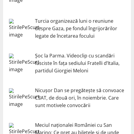
Turcia organizează luni o reuniune
despre Gaza, pe fondul îngrijorărilor
legate de încetarea focului
Șoc la Parma. Videoclip cu scandări
fasciste în fața sediului Fratelli d’Italia,
partidul Giorgiei Meloni
Nicuşor Dan se pregăteşte să convoace
CSAT, de două ori, în noiembrie. Care
sunt motivele convocării
Meciul naționalei României cu San
Marino: Ce preț au biletele și de unde