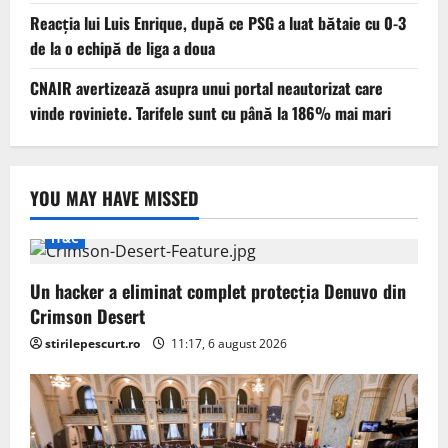
Reacția lui Luis Enrique, după ce PSG a luat bătaie cu 0-3
de la o echipă de liga a doua
CNAIR avertizează asupra unui portal neautorizat care
vinde roviniete. Tarifele sunt cu până la 186% mai mari
YOU MAY HAVE MISSED
IT&C
Un hacker a eliminat complet protecția Denuvo din
Crimson Desert
stirilepescurt.ro
11:17, 6 august 2026