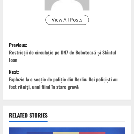
View All Posts
P
Previous:
o
Restricţii de circulaţie pe DN7 de Bobotează şi Sfântul
Ioan
s
Next:
t
Explozie la o secţie de poliţie din Berlin: Doi poliţişti au
fost răniţi, unul fiind în stare gravă
n
a
v
RELATED STORIES
i