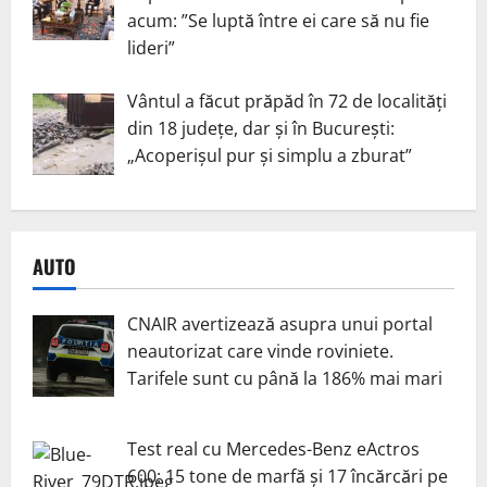
acum: ”Se luptă între ei care să nu fie
lideri”
Vântul a făcut prăpăd în 72 de localități
din 18 județe, dar și în București:
„Acoperișul pur și simplu a zburat”
AUTO
CNAIR avertizează asupra unui portal
neautorizat care vinde roviniete.
Tarifele sunt cu până la 186% mai mari
Test real cu Mercedes-Benz eActros
600: 15 tone de marfă și 17 încărcări pe