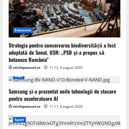
Economic
Strategia pentru conservarea biodiversității a fost
adoptată de Senat. USR: „PSD și-a propus să
betoneze România”
stirilepescurt.ro
11:12, 6 august 2026
IT&C
Samsung și-a prezentat noile tehnologii de stocare
pentru acceleratoare AI
stirilepescurt.ro
11:11, 6 august 2026
Sport