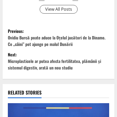
View All Posts
P
Previous:
o
Ovidiu Burcă poate aduce la Oțelul jucători de la Dinamo.
Ce „câini” pot ajunge pe malul Dunării
s
Next:
t
Microplasticele ar putea afecta fertilitatea, plămânii şi
sistemul digestiv, arată un nou studiu
n
a
v
RELATED STORIES
i
g