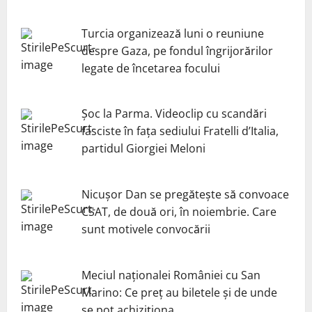
Turcia organizează luni o reuniune
despre Gaza, pe fondul îngrijorărilor
legate de încetarea focului
Șoc la Parma. Videoclip cu scandări
fasciste în fața sediului Fratelli d’Italia,
partidul Giorgiei Meloni
Nicuşor Dan se pregăteşte să convoace
CSAT, de două ori, în noiembrie. Care
sunt motivele convocării
Meciul naționalei României cu San
Marino: Ce preț au biletele și de unde
se pot achiziționa