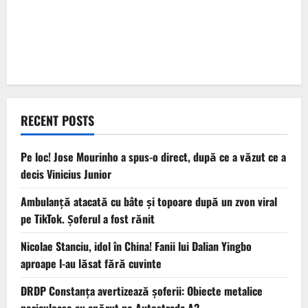
RECENT POSTS
Pe loc! Jose Mourinho a spus-o direct, după ce a văzut ce a
decis Vinicius Junior
Ambulanță atacată cu bâte și topoare după un zvon viral
pe TikTok. Șoferul a fost rănit
Nicolae Stanciu, idol în China! Fanii lui Dalian Yingbo
aproape l-au lăsat fără cuvinte
DRDP Constanța avertizează șoferii: Obiecte metalice
periculoase au apărut pe Autostrada A2