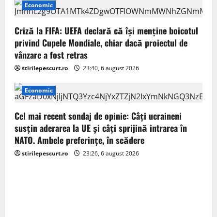
Economic
o
Criză la FIFA: UEFA declară că îşi menţine boicotul
n
privind Cupele Mondiale, chiar dacă proiectul de
vânzare a fost retras
stirilepescurt.ro
23:40, 6 august 2026
Economic
Cel mai recent sondaj de opinie: Câți ucraineni
susțin aderarea la UE și câți sprijină intrarea în
NATO. Ambele preferințe, în scădere
stirilepescurt.ro
23:26, 6 august 2026