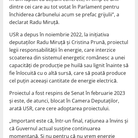
dintre cei care au tot votat în Parlament pentru
închiderea cărbunelui acum se prefac grijulii”, a
declarat Radu Miruţă.
USR a depus în noiembrie 2022, la iniţiativa
deputaţilor Radu Miruţă şi Cristina Prună, proiectul
legii responsabilităţii în energie, care interzice
scoaterea din sistemul energetic românesc a unei
capacităţi de producţie pe huilă sau lignit înainte să
fie înlocuită cu o altă sursă, care să poată produce
cel puţin aceeaşi cantitate de energie electrică.
Proiectul a fost respins de Senat în februarie 2023
şi este, de atunci, blocat în Camera Deputaţilor,
arată USR, care cere adoptarea proiectului.
„Important este că, într-un final, raţiunea a învins şi
că Guvernul actual susţine continuarea
momentană. Şi nu pentru că nu vrem energie