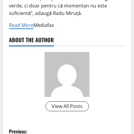
verde, ci doar pentru că momentan nu este
suficientă”, adaugă Radu Miruţă.
Read More
Mediafax
ABOUT THE AUTHOR
View All Posts
P
Previous: