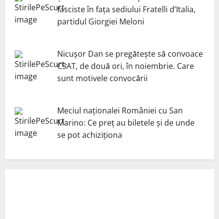
fasciste în fața sediului Fratelli d’Italia,
partidul Giorgiei Meloni
Nicuşor Dan se pregăteşte să convoace
CSAT, de două ori, în noiembrie. Care
sunt motivele convocării
Meciul naționalei României cu San
Marino: Ce preț au biletele și de unde
se pot achiziționa