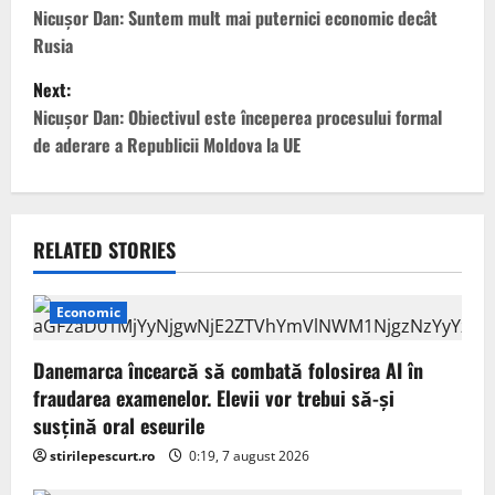
o
Nicușor Dan: Suntem mult mai puternici economic decât
Rusia
s
Next:
t
Nicușor Dan: Obiectivul este începerea procesului formal
de aderare a Republicii Moldova la UE
n
a
v
RELATED STORIES
i
Economic
g
Danemarca încearcă să combată folosirea AI în
a
fraudarea examenelor. Elevii vor trebui să-şi
susţină oral eseurile
t
stirilepescurt.ro
0:19, 7 august 2026
i