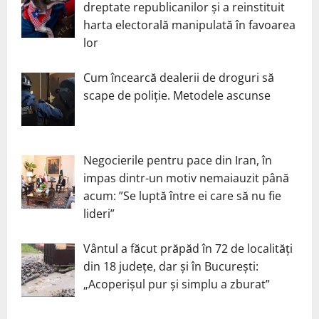
dreptate republicanilor și a reinstituit
harta electorală manipulată în favoarea
lor
Cum încearcă dealerii de droguri să
scape de poliție. Metodele ascunse
Negocierile pentru pace din Iran, în
impas dintr-un motiv nemaiauzit până
acum: ”Se luptă între ei care să nu fie
lideri”
Vântul a făcut prăpăd în 72 de localități
din 18 județe, dar și în București:
„Acoperișul pur și simplu a zburat”