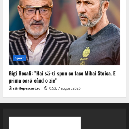
Sport
Gigi Becali: ”Hai să-ți spun ce face Mihai Stoica. E
prima oară când o zic”
stirilepescurt.ro
0:53, 7 august 2026