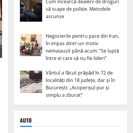
Cum încearcă dealerii de droguri
să scape de poliție. Metodele
ascunse
Negocierile pentru pace din Iran,
în impas dintr-un motiv
nemaiauzit până acum: ”Se luptă
între ei care să nu fie lideri”
Vântul a făcut prăpăd în 72 de
localități din 18 județe, dar și în
București: „Acoperișul pur și
simplu a zburat”
AUTO