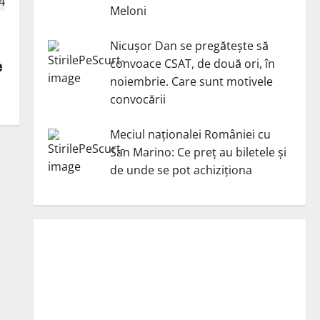
Meloni
Nicuşor Dan se pregăteşte să
convoace CSAT, de două ori, în
e
noiembrie. Care sunt motivele
convocării
Meciul naționalei României cu
San Marino: Ce preț au biletele și
de unde se pot achiziționa