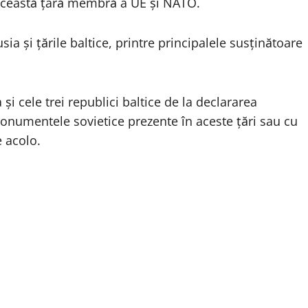
in această ţară membră a UE şi NATO.
sia şi ţările baltice, printre principalele susţinătoare
i cele trei republici baltice de la declararea
onumentele sovietice prezente în aceste ţări sau cu
e acolo.