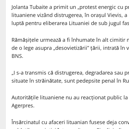
Jolanta Tubaite a primit un „protest energic cu pr
lituaniene vizând distrugerea, în oraşul Vievis, a c
luptă pentru eliberarea Lituaniei de sub jugul fas
Rămăşiţele urmează a fi înhumate în alt cimitir 
de o lege asupra „desovietizării” ţării, intrată în
BNS.
„I s-a transmis că distrugerea, degradarea sau p
situate în străinătate, sunt pedepsite penal în R
Autorităţile lituaniene nu au reacţionat public l
Agerpres.
Însărcinatul cu afaceri lituanian fusese deja co