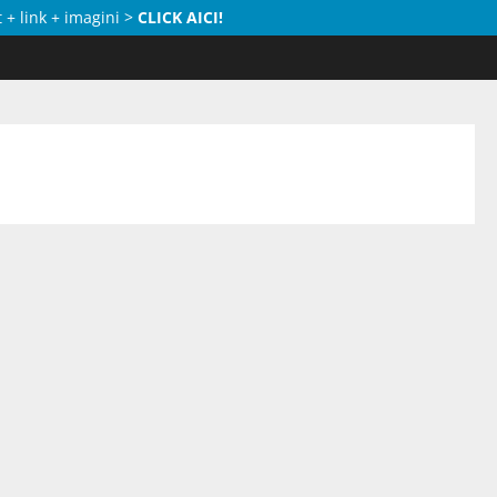
 + link + imagini >
CLICK AICI!