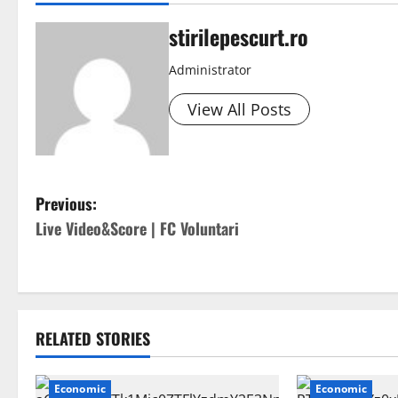
stirilepescurt.ro
Administrator
View All Posts
P
Previous:
Live Video&Score | FC Voluntari
o
s
t
RELATED STORIES
n
a
Economic
Economic