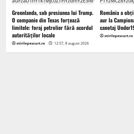
v
Groenlanda, sub presiunea lui Trump.
România a obți
O companie din Texas forțează
aur la Campion
i
limitele: foraj petrolier fără acordul
canotaj Under1
g
autorităților locale
stirilepescurt.ro
stirilepescurt.ro
12:57, 8 august 2026
a
t
i
o
n