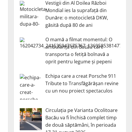
Vestigii din Al Doilea Război
Mondial ies la suprafață din
Dunăre: o motocicletă DKW,
găsită după 80 de ani
O mamă a filmat momentul: O
ambulanță din Bacău care
transporta o fetiță bolnavă a
oprit pentru legume și pepeni
Echipa care a creat Porsche 911
Tribute to Transfăgărășan revine
cu un nou proiect spectaculos
Circulația pe Varianta Ocolitoare
Bacău va fi închisă complet timp
de două săptămâni, în perioada