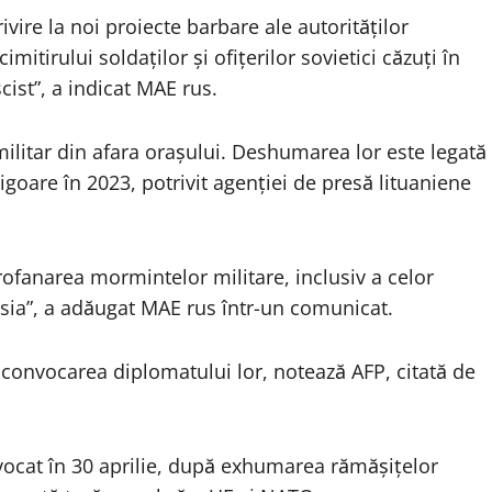
ivire la noi proiecte barbare ale autorităţilor
imitirului soldaţilor şi ofiţerilor sovietici căzuţi în
cist”, a indicat MAE rus.
militar din afara oraşului. Deshumarea lor este legată
 vigoare în 2023, potrivit agenţiei de presă lituaniene
rofanarea mormintelor militare, inclusiv a celor
usia”, a adăugat MAE rus într-un comunicat.
a convocarea diplomatului lor, notează AFP, citată de
nvocat în 30 aprilie, după exhumarea rămăşiţelor