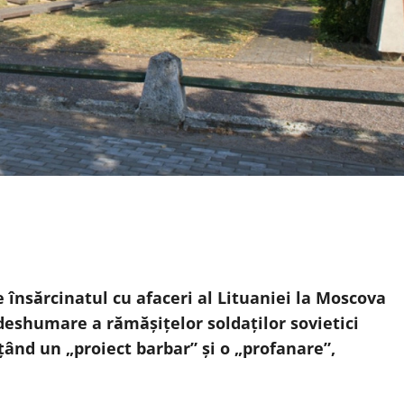
e însărcinatul cu afaceri al Lituaniei la Moscova
deshumare a rămăşiţelor soldaţilor sovietici
ând un „proiect barbar” şi o „profanare”,