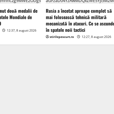
nut două medalii de
Rusia a încetat aproape complet să
atele Mondiale de
mai folosească tehnică militară
9
mecanizată în atacuri. Ce se ascund
în spatele noii tactici
12:37, 8 august 2026
stirilepescurt.ro
12:27, 8 august 2026