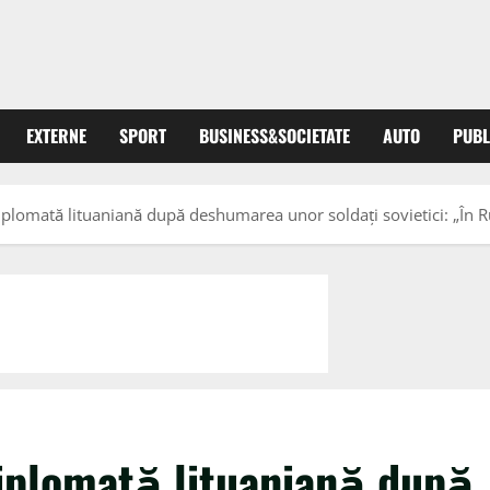
EXTERNE
SPORT
BUSINESS&SOCIETATE
AUTO
PUBL
plomată lituaniană după deshumarea unor soldaţi sovietici: „În R
iplomată lituaniană după