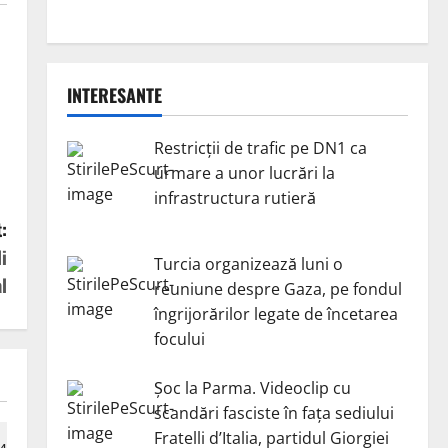
INTERESANTE
Restricții de trafic pe DN1 ca
urmare a unor lucrări la
infrastructura rutieră
:
i
Turcia organizează luni o
l
reuniune despre Gaza, pe fondul
îngrijorărilor legate de încetarea
focului
Șoc la Parma. Videoclip cu
scandări fasciste în fața sediului
Fratelli d’Italia, partidul Giorgiei