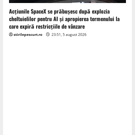
Acţiunile SpaceX se prăbuşesc după explozia
cheltuielilor pentru AI şi apropierea termenului la
care expiră restricţiile de vânzare
stirilepescurt.ro
23:51, 5 august 2026