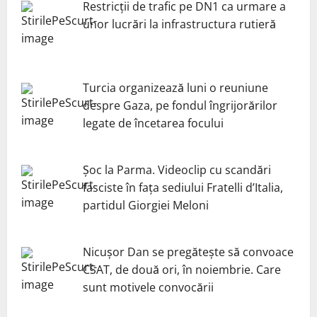
Restricții de trafic pe DN1 ca urmare a
unor lucrări la infrastructura rutieră
Turcia organizează luni o reuniune
despre Gaza, pe fondul îngrijorărilor
legate de încetarea focului
Șoc la Parma. Videoclip cu scandări
fasciste în fața sediului Fratelli d’Italia,
partidul Giorgiei Meloni
Nicuşor Dan se pregăteşte să convoace
CSAT, de două ori, în noiembrie. Care
sunt motivele convocării