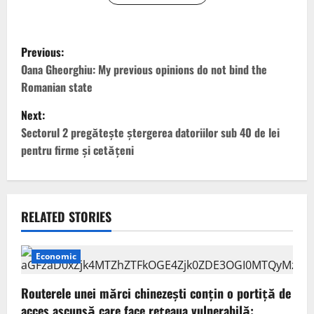
P
Previous:
o
Oana Gheorghiu: My previous opinions do not bind the
Romanian state
s
Next:
t
Sectorul 2 pregătește ștergerea datoriilor sub 40 de lei
pentru firme și cetățeni
n
a
v
RELATED STORIES
i
Economic
g
Routerele unei mărci chinezești conțin o portiță de
a
acces ascunsă care face rețeaua vulnerabilă: