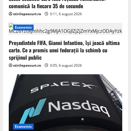
comunică la fiecare 35 de secunde
t
stirilepescurt.ro
0:11, 6 august 2026
i
Economic
o
Președintele FIFA, Gianni Infantino, îşi joacă ultima
n
carte. Ce a promis unei federații la schimb cu
sprijinul public
stirilepescurt.ro
0:05, 6 august 2026
Economic