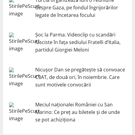
despre Gaza, pe fondul îngrijorărilor
legate de încetarea focului
Șoc la Parma. Videoclip cu scandări
fasciste în fața sediului Fratelli d’Italia,
partidul Giorgiei Meloni
Nicuşor Dan se pregăteşte să convoace
CSAT, de două ori, în noiembrie. Care
sunt motivele convocării
Meciul naționalei României cu San
Marino: Ce preț au biletele și de unde
se pot achiziționa