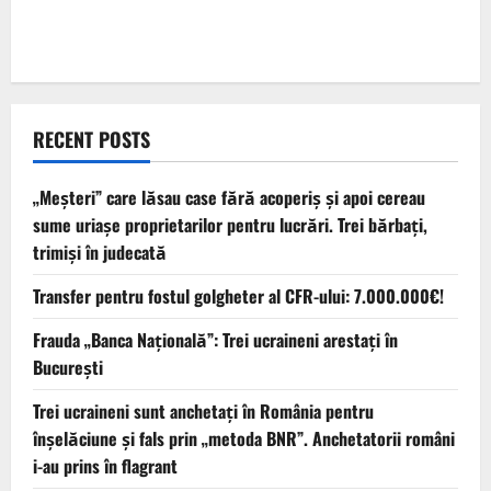
RECENT POSTS
„Meșteri” care lăsau case fără acoperiș și apoi cereau
sume uriașe proprietarilor pentru lucrări. Trei bărbați,
trimiși în judecată
Transfer pentru fostul golgheter al CFR-ului: 7.000.000€!
Frauda „Banca Națională”: Trei ucraineni arestați în
București
Trei ucraineni sunt anchetaţi în România pentru
înşelăciune și fals prin „metoda BNR”. Anchetatorii români
i-au prins în flagrant