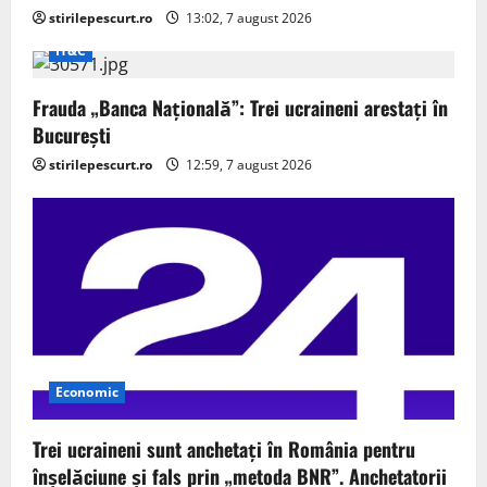
stirilepescurt.ro
13:02, 7 august 2026
IT&C
Frauda „Banca Națională”: Trei ucraineni arestați în
București
stirilepescurt.ro
12:59, 7 august 2026
Economic
Trei ucraineni sunt anchetaţi în România pentru
înşelăciune și fals prin „metoda BNR”. Anchetatorii