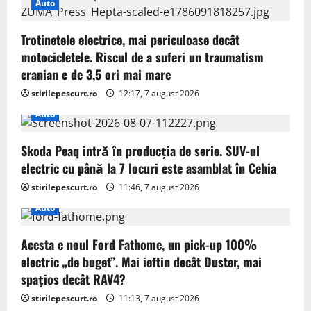
Auto
g
Trotinetele electrice, mai periculoase decât
a
motocicletele. Riscul de a suferi un traumatism
t
cranian e de 3,5 ori mai mare
stirilepescurt.ro
12:17, 7 august 2026
i
Auto
o
Skoda Peaq intră în producția de serie. SUV-ul
n
electric cu până la 7 locuri este asamblat în Cehia
stirilepescurt.ro
11:46, 7 august 2026
Auto
Acesta e noul Ford Fathome, un pick-up 100%
electric „de buget”. Mai ieftin decât Duster, mai
spațios decât RAV4?
stirilepescurt.ro
11:13, 7 august 2026