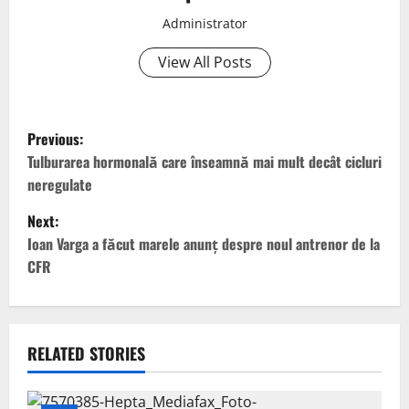
Administrator
View All Posts
P
Previous:
o
Tulburarea hormonală care înseamnă mai mult decât cicluri
neregulate
s
Next:
t
Ioan Varga a făcut marele anunț despre noul antrenor de la
CFR
n
a
v
RELATED STORIES
i