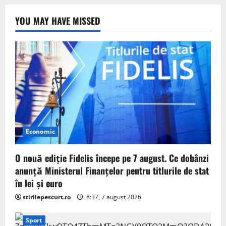
YOU MAY HAVE MISSED
Economic
O nouă ediție Fidelis începe pe 7 august. Ce dobânzi
anunță Ministerul Finanțelor pentru titlurile de stat
în lei și euro
stirilepescurt.ro
8:37, 7 august 2026
Sport