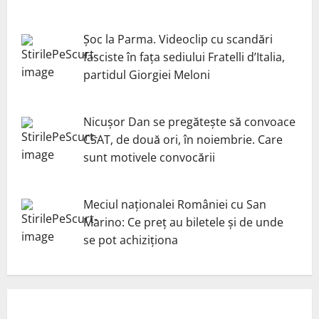
Șoc la Parma. Videoclip cu scandări
fasciste în fața sediului Fratelli d’Italia,
partidul Giorgiei Meloni
Nicuşor Dan se pregăteşte să convoace
CSAT, de două ori, în noiembrie. Care
sunt motivele convocării
Meciul naționalei României cu San
Marino: Ce preț au biletele și de unde
se pot achiziționa