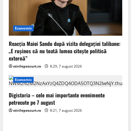
Economic
Reacția Maiei Sandu după vizita delegaţiei talibane:
„E ruşinos că nu toată lumea citeşte politică
externă”
stirilepescurt.ro
8:29, 7 august 2026
Economic
Digistoria – cele mai importante evenimente
petrecute pe 7 august
stirilepescurt.ro
8:21, 7 august 2026