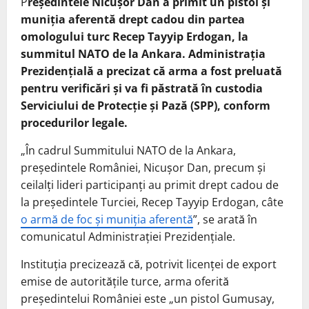
P
reședintele Nicușor Dan a primit un pistol și
muniția aferentă drept cadou din partea
omologului turc Recep Tayyip Erdogan, la
summitul NATO de la Ankara. Administrația
Prezidențială a precizat că arma a fost preluată
pentru verificări și va fi păstrată în custodia
Serviciului de Protecție și Pază (SPP), conform
procedurilor legale.
„În cadrul Summitului NATO de la Ankara,
preşedintele României, Nicuşor Dan, precum și
ceilalți lideri participanți au primit drept cadou de
la preşedintele Turciei, Recep Tayyip Erdogan, câte
o armă de foc și muniția aferentă
”, se arată în
comunicatul Administrației Prezidențiale.
Instituția precizează că, potrivit licenței de export
emise de autoritățile turce, arma oferită
președintelui României este „un pistol Gumusay,