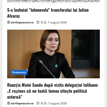
S-a încheiat ”telenovela” transferului lui Julian
Alvarez
stirilepescurt.ro
8:32, 7 august 2026
Economic
Reacția Maiei Sandu după vizita delegaţiei talibane:
„E ruşinos că nu toată lumea citeşte politică
externă”
stirilepescurt.ro
8:29, 7 august 2026