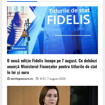
g
a
t
i
o
Economic
n
O nouă ediție Fidelis începe pe 7 august. Ce dobânzi
anunță Ministerul Finanțelor pentru titlurile de stat
în lei și euro
stirilepescurt.ro
8:37, 7 august 2026