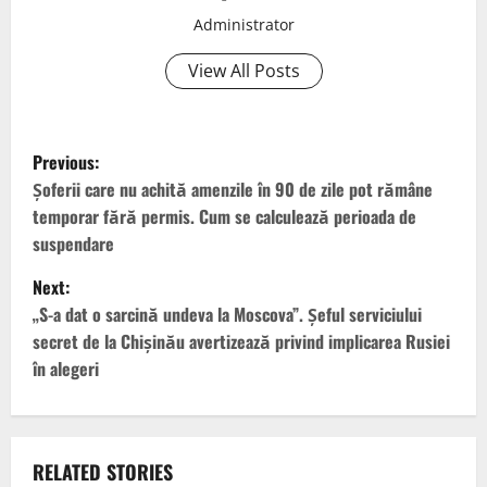
Administrator
View All Posts
P
Previous:
o
Șoferii care nu achită amenzile în 90 de zile pot rămâne
temporar fără permis. Cum se calculează perioada de
s
suspendare
t
Next:
„S-a dat o sarcină undeva la Moscova”. Șeful serviciului
n
secret de la Chișinău avertizează privind implicarea Rusiei
în alegeri
a
v
i
RELATED STORIES