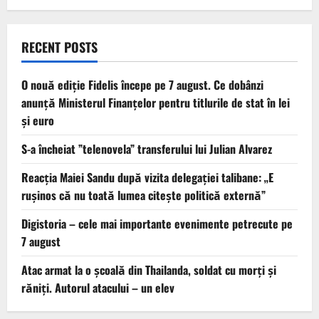
RECENT POSTS
O nouă ediție Fidelis începe pe 7 august. Ce dobânzi
anunță Ministerul Finanțelor pentru titlurile de stat în lei
și euro
S-a încheiat ”telenovela” transferului lui Julian Alvarez
Reacția Maiei Sandu după vizita delegaţiei talibane: „E
ruşinos că nu toată lumea citeşte politică externă”
Digistoria – cele mai importante evenimente petrecute pe
7 august
Atac armat la o şcoală din Thailanda, soldat cu morţi şi
răniţi. Autorul atacului – un elev