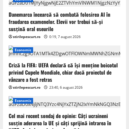
g
Danemarca încearcă să combată folosirea AI în
a
fraudarea examenelor. Elevii vor trebui să-şi
susţină oral eseurile
t
stirilepescurt.ro
0:19, 7 august 2026
i
Economic
o
Criză la FIFA: UEFA declară că îşi menţine boicotul
n
privind Cupele Mondiale, chiar dacă proiectul de
vânzare a fost retras
stirilepescurt.ro
23:40, 6 august 2026
Economic
Cel mai recent sondaj de opinie: Câți ucraineni
susțin aderarea la UE și câți sprijină intrarea în