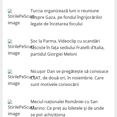
Turcia organizează luni o reuniune
despre Gaza, pe fondul îngrijorărilor
legate de încetarea focului
Șoc la Parma. Videoclip cu scandări
fasciste în fața sediului Fratelli d’Italia,
partidul Giorgiei Meloni
Nicuşor Dan se pregăteşte să convoace
CSAT, de două ori, în noiembrie. Care
sunt motivele convocării
Meciul naționalei României cu San
Marino: Ce preț au biletele și de unde
se pot achiziționa