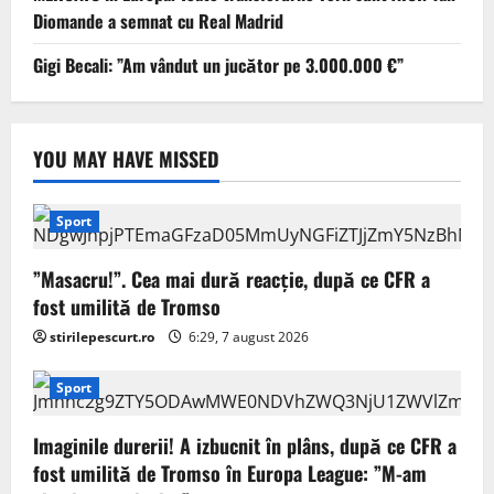
Diomande a semnat cu Real Madrid
Gigi Becali: ”Am vândut un jucător pe 3.000.000 €”
YOU MAY HAVE MISSED
Sport
”Masacru!”. Cea mai dură reacție, după ce CFR a
fost umilită de Tromso
stirilepescurt.ro
6:29, 7 august 2026
Sport
Imaginile durerii! A izbucnit în plâns, după ce CFR a
fost umilită de Tromso în Europa League: ”M-am