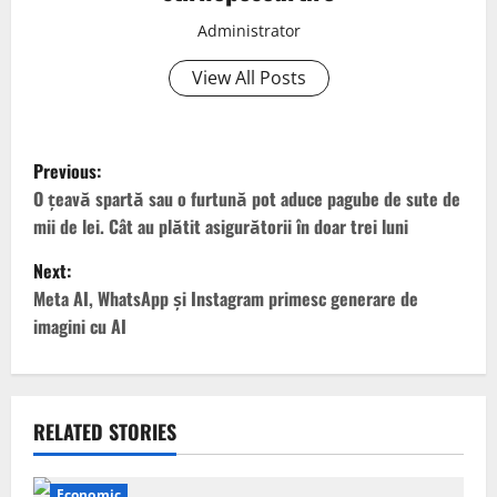
Administrator
View All Posts
P
Previous:
o
O țeavă spartă sau o furtună pot aduce pagube de sute de
mii de lei. Cât au plătit asigurătorii în doar trei luni
s
Next:
t
Meta AI, WhatsApp și Instagram primesc generare de
imagini cu AI
n
a
v
RELATED STORIES
i
Economic