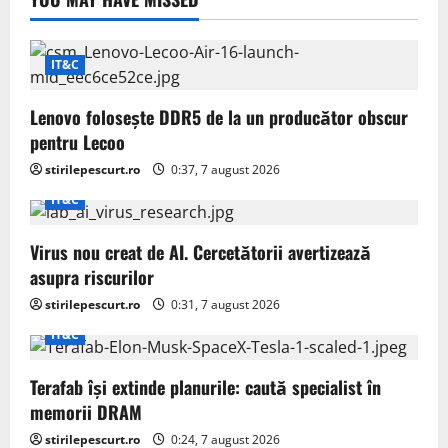
IT&C
Lenovo folosește DDR5 de la un producător obscur
pentru Lecoo
stirilepescurt.ro
0:37, 7 august 2026
IT&C
Virus nou creat de AI. Cercetătorii avertizează
asupra riscurilor
stirilepescurt.ro
0:31, 7 august 2026
IT&C
Terafab își extinde planurile: caută specialist în
memorii DRAM
stirilepescurt.ro
0:24, 7 august 2026