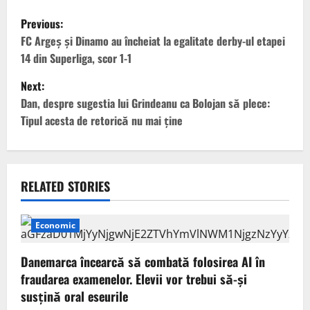
P
Previous:
o
FC Argeș și Dinamo au încheiat la egalitate derby-ul etapei
14 din Superliga, scor 1-1
s
Next:
t
Dan, despre sugestia lui Grindeanu ca Bolojan să plece:
Tipul acesta de retorică nu mai ține
n
a
v
RELATED STORIES
i
Economic
g
Danemarca încearcă să combată folosirea AI în
a
fraudarea examenelor. Elevii vor trebui să-şi
susţină oral eseurile
t