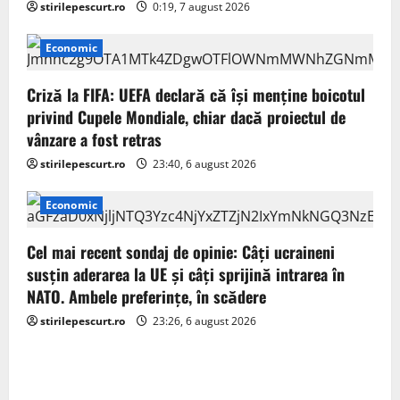
stirilepescurt.ro
0:19, 7 august 2026
i
Economic
o
Criză la FIFA: UEFA declară că îşi menţine boicotul
n
privind Cupele Mondiale, chiar dacă proiectul de
vânzare a fost retras
stirilepescurt.ro
23:40, 6 august 2026
Economic
Cel mai recent sondaj de opinie: Câți ucraineni
susțin aderarea la UE și câți sprijină intrarea în
NATO. Ambele preferințe, în scădere
stirilepescurt.ro
23:26, 6 august 2026