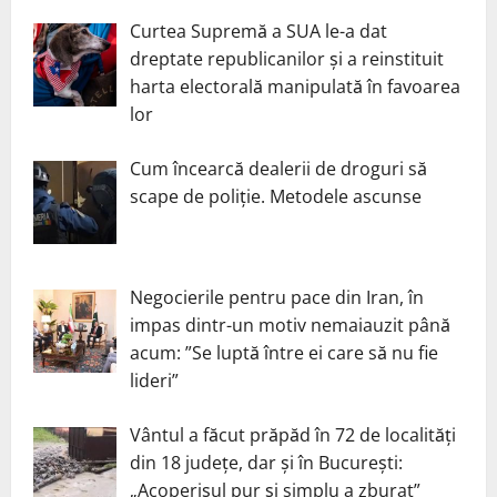
Curtea Supremă a SUA le-a dat
dreptate republicanilor și a reinstituit
harta electorală manipulată în favoarea
lor
Cum încearcă dealerii de droguri să
scape de poliție. Metodele ascunse
Negocierile pentru pace din Iran, în
impas dintr-un motiv nemaiauzit până
acum: ”Se luptă între ei care să nu fie
lideri”
Vântul a făcut prăpăd în 72 de localități
din 18 județe, dar și în București:
„Acoperișul pur și simplu a zburat”