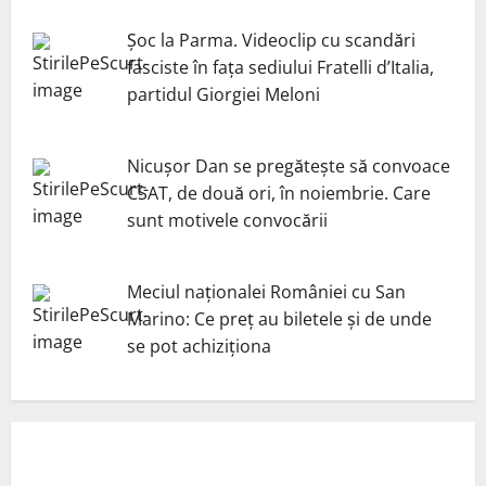
Șoc la Parma. Videoclip cu scandări
fasciste în fața sediului Fratelli d’Italia,
partidul Giorgiei Meloni
Nicuşor Dan se pregăteşte să convoace
CSAT, de două ori, în noiembrie. Care
sunt motivele convocării
Meciul naționalei României cu San
Marino: Ce preț au biletele și de unde
se pot achiziționa