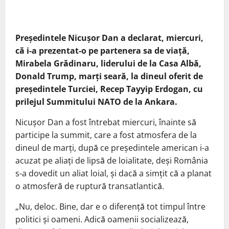
Preşedintele Nicuşor Dan a declarat, miercuri,
că i-a prezentat-o pe partenera sa de viaţă,
Mirabela Grădinaru, liderului de la Casa Albă,
Donald Trump, marţi seară, la dineul oferit de
preşedintele Turciei, Recep Tayyip Erdogan, cu
prilejul Summitului NATO de la Ankara.
Nicuşor Dan a fost întrebat miercuri, înainte să
participe la summit, care a fost atmosfera de la
dineul de marţi, după ce preşedintele american i-a
acuzat pe aliaţi de lipsă de loialitate, deşi România
s-a dovedit un aliat loial, şi dacă a simţit că a planat
o atmosferă de ruptură transatlantică.
„Nu, deloc. Bine, dar e o diferenţă tot timpul între
politici şi oameni. Adică oamenii socializează,