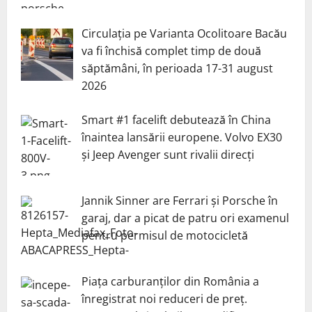
Circulația pe Varianta Ocolitoare Bacău
va fi închisă complet timp de două
săptămâni, în perioada 17-31 august
2026
Smart #1 facelift debutează în China
înaintea lansării europene. Volvo EX30
și Jeep Avenger sunt rivalii direcți
Jannik Sinner are Ferrari și Porsche în
garaj, dar a picat de patru ori examenul
pentru permisul de motocicletă
Piața carburanților din România a
înregistrat noi reduceri de preț.