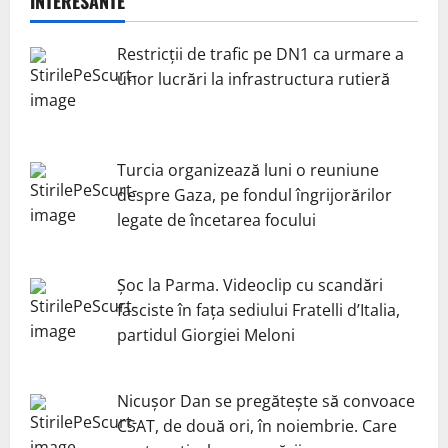
INTERESANTE
Restricții de trafic pe DN1 ca urmare a
unor lucrări la infrastructura rutieră
Turcia organizează luni o reuniune
despre Gaza, pe fondul îngrijorărilor
legate de încetarea focului
Șoc la Parma. Videoclip cu scandări
fasciste în fața sediului Fratelli d’Italia,
partidul Giorgiei Meloni
Nicuşor Dan se pregăteşte să convoace
CSAT, de două ori, în noiembrie. Care