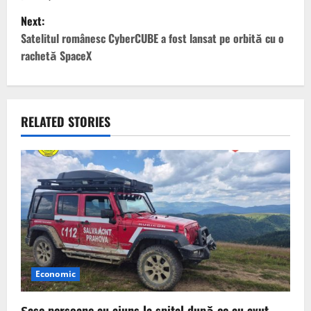
s
Next:
t
Satelitul românesc CyberCUBE a fost lansat pe orbită cu o
rachetă SpaceX
n
a
v
RELATED STORIES
i
g
a
t
i
Economic
o
Șase persoane au ajuns la spital după ce au avut