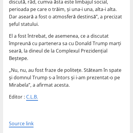
discută, râd, cumva ăsta este limbajul social,
perioada pe care o trăim, şi una-i una, alta-i alta.
Dar aseară a fost o atmosferă destinsă”, a precizat
şeful statului.
El a fost întrebat, de asemenea, ce a discutat
împreună cu partenera sa cu Donald Trump marţi
seară, la dineul de la Complexul Prezidenţial
Beştepe.
„Nu, nu, au fost fraze de politeţe. Stăteam în spate
şi domnul Trump s-a întors şi i-am prezentat-o pe
Mirabela”, a afirmat acesta.
Editor :
C.L.B.
Source link