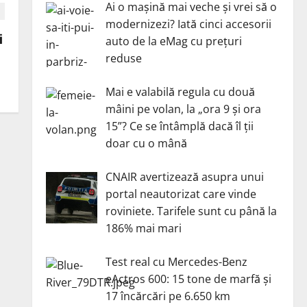
Ai o mașină mai veche și vrei să o
modernizezi? Iată cinci accesorii
i
auto de la eMag cu prețuri
reduse
Mai e valabilă regula cu două
mâini pe volan, la „ora 9 și ora
15”? Ce se întâmplă dacă îl ții
doar cu o mână
CNAIR avertizează asupra unui
portal neautorizat care vinde
roviniete. Tarifele sunt cu până la
186% mai mari
Test real cu Mercedes-Benz
eActros 600: 15 tone de marfă și
17 încărcări pe 6.650 km