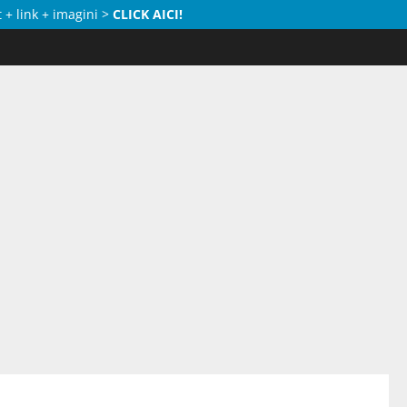
 + link + imagini >
CLICK AICI!