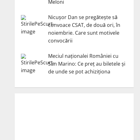
Meloni
Nicuşor Dan se pregăteşte să
convoace CSAT, de două ori, în
noiembrie. Care sunt motivele
convocării
Meciul naționalei României cu
San Marino: Ce preț au biletele și
de unde se pot achiziționa