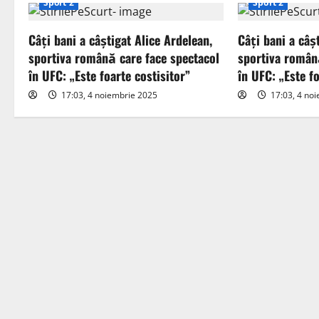
Sport 2
Sport 2
v
Câți bani a câștigat Alice Ardelean,
Câți bani a câș
i
sportiva română care face spectacol
sportiva român
în UFC: „Este foarte costisitor”
în UFC: „Este fo
g
17:03, 4 noiembrie 2025
17:03, 4 no
a
t
i
o
n