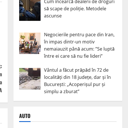
Cum încearcă dealerii de droguri
să scape de poliție. Metodele
ascunse
Negocierile pentru pace din Iran,
în impas dintr-un motiv
nemaiauzit până acum: ”Se luptă
între ei care să nu fie lideri”
:
Vântul a făcut prăpăd în 72 de
n
localități din 18 județe, dar și în
a
București: „Acoperișul pur și
A
simplu a zburat”
AUTO