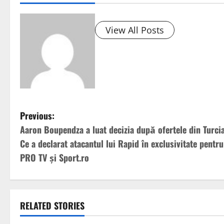
View All Posts
P
Previous:
Aaron Boupendza a luat decizia după ofertele din Turcia
o
Ce a declarat atacantul lui Rapid în exclusivitate pentru
s
PRO TV și Sport.ro
t
n
RELATED STORIES
a