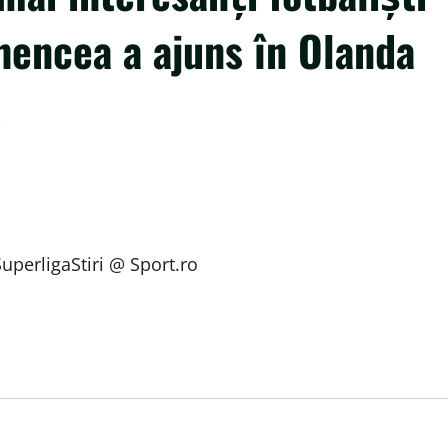
Ghencea a ajuns în Olanda
A
SuperligaStiri @ Sport.ro