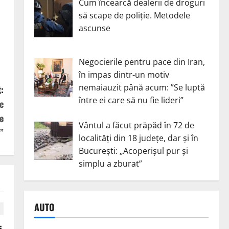
Cum încearcă dealerii de droguri
să scape de poliție. Metodele
ascunse
Negocierile pentru pace din Iran,
în impas dintr-un motiv
nemaiauzit până acum: ”Se luptă
:
între ei care să nu fie lideri”
e
e
Vântul a făcut prăpăd în 72 de
”
localități din 18 județe, dar și în
București: „Acoperișul pur și
simplu a zburat”
AUTO