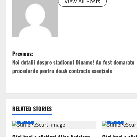
View All Posts
P
Previous:
Noi detalii despre stadionul Dinamo! Au fost demarate
o
procedurile pentru două contracte esențiale
s
t
n
RELATED STORIES
a
Sport 2
Sport 2
v