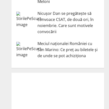
Meloni
Nicuşor Dan se pregăteşte să
convoace CSAT, de două ori, în
noiembrie. Care sunt motivele
convocării
Meciul naționalei României cu
San Marino: Ce preț au biletele și
de unde se pot achiziționa