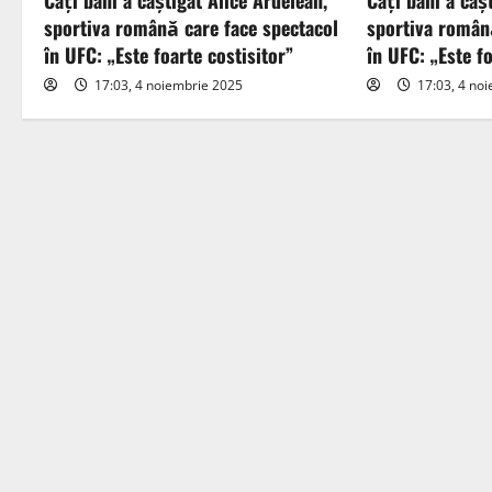
Câți bani a câștigat Alice Ardelean,
Câți bani a câș
i
sportiva română care face spectacol
sportiva român
în UFC: „Este foarte costisitor”
în UFC: „Este fo
g
17:03, 4 noiembrie 2025
17:03, 4 no
a
t
i
o
n