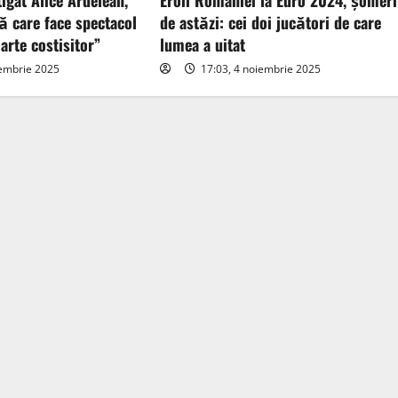
tigat Alice Ardelean,
Eroii României la Euro 2024, șomeri
ă care face spectacol
de astăzi: cei doi jucători de care
arte costisitor”
lumea a uitat
iembrie 2025
17:03, 4 noiembrie 2025