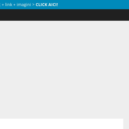
 + link + imagini >
CLICK AICI!