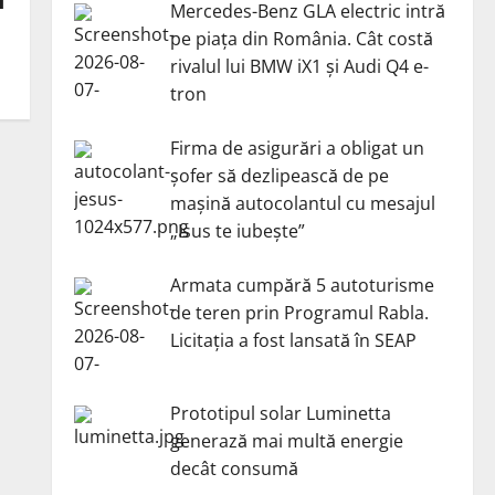
i
Mercedes-Benz GLA electric intră
pe piața din România. Cât costă
rivalul lui BMW iX1 și Audi Q4 e-
tron
Firma de asigurări a obligat un
șofer să dezlipească de pe
mașină autocolantul cu mesajul
„Isus te iubește”
Armata cumpără 5 autoturisme
de teren prin Programul Rabla.
Licitația a fost lansată în SEAP
Prototipul solar Luminetta
generază mai multă energie
decât consumă