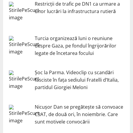
Restricții de trafic pe DN1 ca urmare a
unor lucrări la infrastructura rutieră
Turcia organizează luni o reuniune
despre Gaza, pe fondul îngrijorărilor
legate de încetarea focului
Șoc la Parma. Videoclip cu scandări
fasciste în fața sediului Fratelli d’Italia,
partidul Giorgiei Meloni
Nicuşor Dan se pregăteşte să convoace
CSAT, de două ori, în noiembrie. Care
sunt motivele convocării