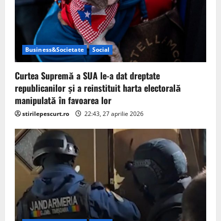
Business&Societate
Social
Curtea Supremă a SUA le-a dat dreptate
republicanilor și a reinstituit harta electorală
manipulată în favoarea lor
stirilepescurt.ro
22:43, 27 aprilie 2026