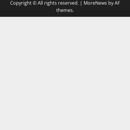
Copyright © All rights reserved.
|
MoreNews
by AF
themes.