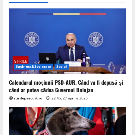
i
g
a
t
i
Business&Societate
Social
o
Calendarul moțiunii PSD-AUR. Când va fi depusă și
n
când ar putea cădea Guvernul Bolojan
stirilepescurt.ro
22:46, 27 aprilie 2026