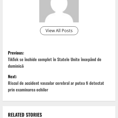
View All Posts
P
Previous:
o
TikTok se închide complet în Statele Unite începând de
duminică
s
Next:
t
Riscul de accident vascular cerebral ar putea fi detectat
prin examinarea ochilor
n
a
v
RELATED STORIES