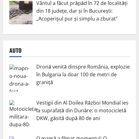
Vântul a făcut prăpăd în 72 de localități
din 18 județe, dar și în București:
„Acoperișul pur și simplu a zburat”
AUTO
Dronă venită dinspre România, explozie
în Bulgaria la doar 100 de metri de
graniță
Vestigii din Al Doilea Război Mondial ies
la suprafață din Dunăre: o motocicletă
DKW, găsită după 80 de ani
O mamă a filmat momentul: O