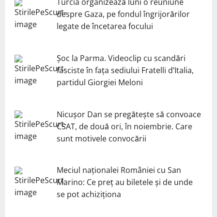
Turcia organizează luni o reuniune
despre Gaza, pe fondul îngrijorărilor
legate de încetarea focului
Șoc la Parma. Videoclip cu scandări
fasciste în fața sediului Fratelli d’Italia,
partidul Giorgiei Meloni
Nicuşor Dan se pregăteşte să convoace
CSAT, de două ori, în noiembrie. Care
sunt motivele convocării
Meciul naționalei României cu San
Marino: Ce preț au biletele și de unde
se pot achiziționa