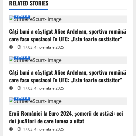
v
RELATED STORIES
i
Sport 2
g
Câți bani a câștigat Alice Ardelean, sportiva română
care face spectacol în UFC: „Este foarte costisitor”
a
17:03, 4 noiembrie 2025
t
Sport 2
i
Câți bani a câștigat Alice Ardelean, sportiva română
o
care face spectacol în UFC: „Este foarte costisitor”
17:03, 4 noiembrie 2025
n
Sport 2
Eroii României la Euro 2024, șomerii de astăzi: cei
doi jucători de care lumea a uitat
17:03, 4 noiembrie 2025