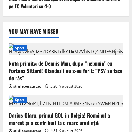
pe FC Voluntari cu 4-0
YOU MAY HAVE MISSED
Sport
Nota primită de Dennis Man, după ”nebunia” cu
Fortuna Sittard! Olandezii nu s-au ferit: ”PSV se face
de râs”
stirilepescurt.ro
5:20, 9 august 2026
Sport
Darius Olaru, primul GOL în Belgia! Românul a
marcat și a contribuit la o mare umilință
stirilepescurt.ro
4:51, 9 august 2026