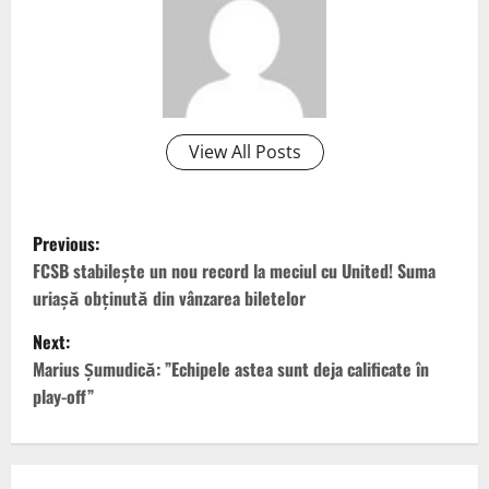
View All Posts
P
Previous:
o
FCSB stabilește un nou record la meciul cu United! Suma
uriașă obținută din vânzarea biletelor
s
Next:
t
Marius Șumudică: ”Echipele astea sunt deja calificate în
play-off”
n
a