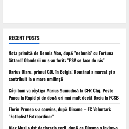
RECENT POSTS
Nota primită de Dennis Man, după ”nebunia” cu Fortuna
Sittard! Olandezii nu s-au ferit: ”PSV se face de râs”
Darius Olaru, primul GOL în Belgia! Românul a marcat și a
contribuit la o mare umilință
Câți bani va câștiga Marius Șumudică la CFR Cluj. Peste
Pancu la Rapid și de două ori mai mult decât Baciu la FCSB
Florin Prunea s-a convins, după Dinamo – FC Voluntari:
”Fotbalist! Extraordinar”
Alex Musi a dat declarația serii, după ce Dinamo a învins-o