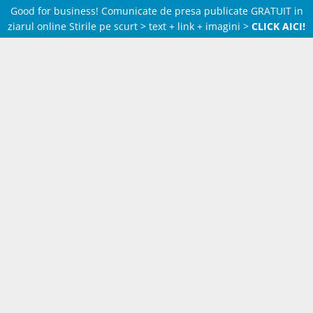
Good for business! Comunicate de presa publicate GRATUIT in
ziarul online Stirile pe scurt > text + link + imagini >
CLICK AICI!
Skip
to
content