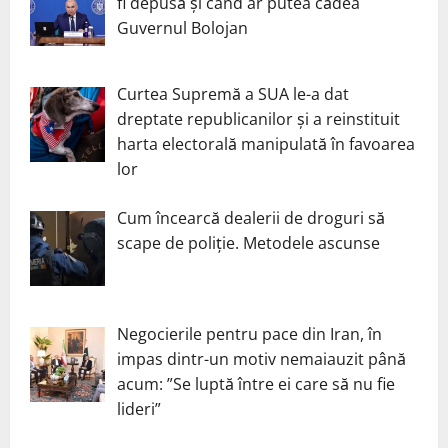
fi depusă și când ar putea cădea
Guvernul Bolojan
Curtea Supremă a SUA le-a dat
dreptate republicanilor și a reinstituit
harta electorală manipulată în favoarea
lor
Cum încearcă dealerii de droguri să
scape de poliție. Metodele ascunse
Negocierile pentru pace din Iran, în
impas dintr-un motiv nemaiauzit până
acum: ”Se luptă între ei care să nu fie
lideri”