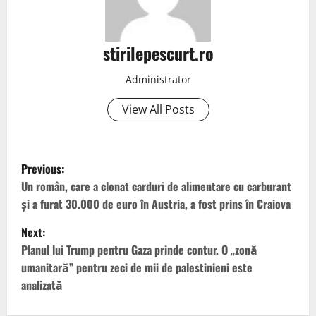
stirilepescurt.ro
Administrator
View All Posts
P
Previous:
o
Un român, care a clonat carduri de alimentare cu carburant
și a furat 30.000 de euro în Austria, a fost prins în Craiova
s
Next:
t
Planul lui Trump pentru Gaza prinde contur. O „zonă
umanitară” pentru zeci de mii de palestinieni este
n
analizată
a