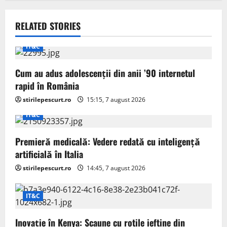
v
RELATED STORIES
i
IT&C
g
Cum au adus adolescenții din anii ’90 internetul
a
rapid în România
t
stirilepescurt.ro
15:15, 7 august 2026
IT&C
i
o
Premieră medicală: Vedere redată cu inteligență
artificială în Italia
n
stirilepescurt.ro
14:45, 7 august 2026
IT&C
Inovație în Kenya: Scaune cu rotile ieftine din