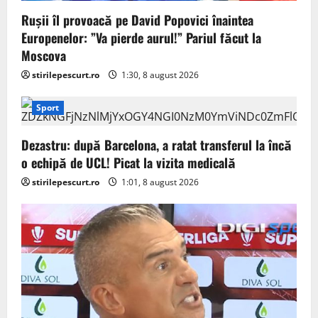
Rușii îl provoacă pe David Popovici înaintea
Europenelor: ”Va pierde aurul!” Pariul făcut la
Moscova
stirilepescurt.ro
1:30, 8 august 2026
Sport
Dezastru: după Barcelona, a ratat transferul la încă
o echipă de UCL! Picat la vizita medicală
stirilepescurt.ro
1:01, 8 august 2026