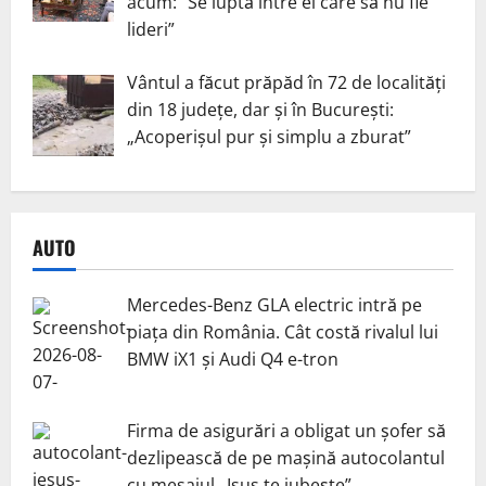
acum: ”Se luptă între ei care să nu fie
lideri”
Vântul a făcut prăpăd în 72 de localități
din 18 județe, dar și în București:
„Acoperișul pur și simplu a zburat”
AUTO
Mercedes-Benz GLA electric intră pe
piața din România. Cât costă rivalul lui
BMW iX1 și Audi Q4 e-tron
Firma de asigurări a obligat un șofer să
dezlipească de pe mașină autocolantul
cu mesajul „Isus te iubește”