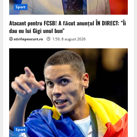
Sport
Atacant pentru FCSB! A făcut anunțul ÎN DIRECT: ”Îi
dau eu lui Gigi unul bun”
stirilepescurt.ro
1:59, 8 august 2026
Sport