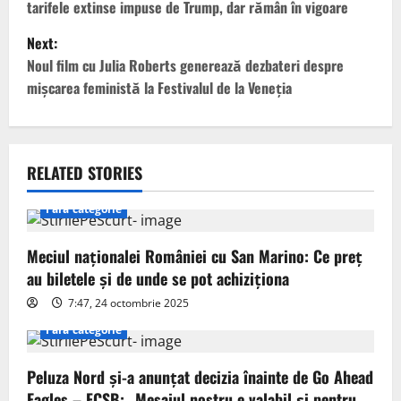
tarifele extinse impuse de Trump, dar rămân în vigoare
s
Next:
t
Noul film cu Julia Roberts generează dezbateri despre
mișcarea feministă la Festivalul de la Veneția
n
a
v
RELATED STORIES
i
Fără categorie
g
Meciul naționalei României cu San Marino: Ce preț
au biletele și de unde se pot achiziționa
a
7:47, 24 octombrie 2025
t
Fără categorie
i
Peluza Nord și-a anunțat decizia înainte de Go Ahead
Eagles – FCSB: „Mesajul nostru e valabil și pentru