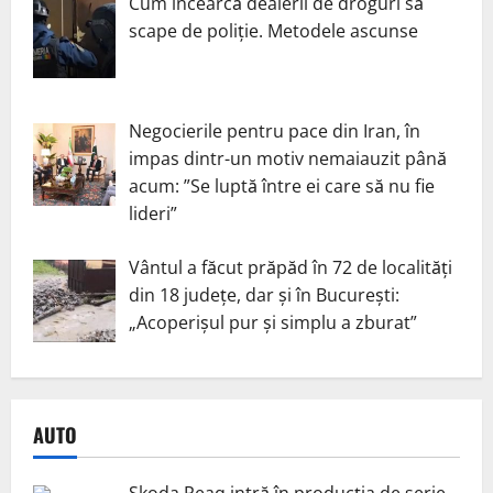
Cum încearcă dealerii de droguri să
scape de poliție. Metodele ascunse
Negocierile pentru pace din Iran, în
impas dintr-un motiv nemaiauzit până
acum: ”Se luptă între ei care să nu fie
lideri”
Vântul a făcut prăpăd în 72 de localități
din 18 județe, dar și în București:
„Acoperișul pur și simplu a zburat”
AUTO
Skoda Peaq intră în producția de serie.