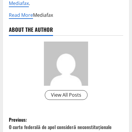
Mediafax
.
Read More
Mediafax
ABOUT THE AUTHOR
View All Posts
P
Previous:
o
O curte federală de apel consideră neconstituționale