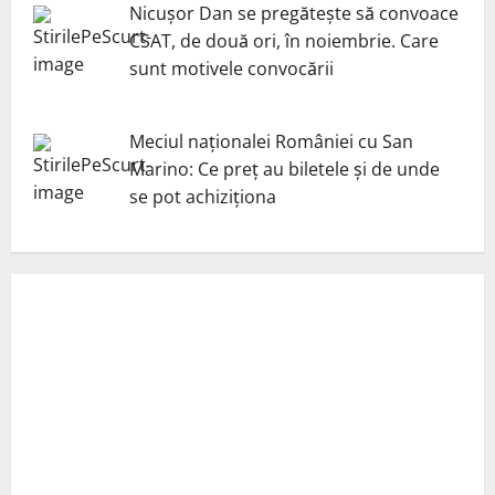
Nicuşor Dan se pregăteşte să convoace
CSAT, de două ori, în noiembrie. Care
sunt motivele convocării
Meciul naționalei României cu San
Marino: Ce preț au biletele și de unde
se pot achiziționa