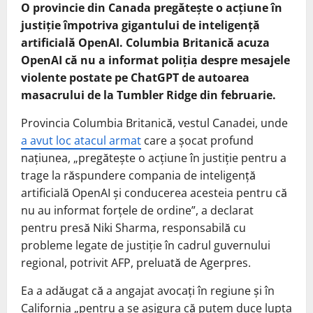
O provincie din Canada pregăteşte o acţiune în
justiţie împotriva gigantului de inteligenţă
artificială OpenAI. Columbia Britanică acuza
OpenAI că nu a informat poliţia despre mesajele
violente postate pe ChatGPT de autoarea
masacrului de la Tumbler Ridge din februarie.
Provincia Columbia Britanică, vestul Canadei, unde
a avut loc atacul armat
care a şocat profund
naţiunea, „pregăteşte o acţiune în justiţie pentru a
trage la răspundere compania de inteligenţă
artificială OpenAI şi conducerea acesteia pentru că
nu au informat forţele de ordine”, a declarat
pentru presă Niki Sharma, responsabilă cu
probleme legate de justiţie în cadrul guvernului
regional, potrivit AFP, preluată de Agerpres.
Ea a adăugat că a angajat avocaţi în regiune şi în
California „pentru a se asigura că putem duce lupta