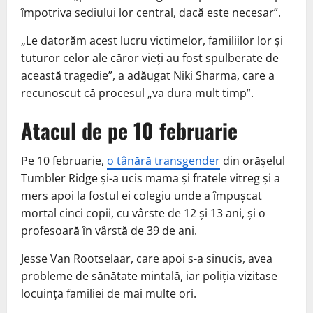
împotriva sediului lor central, dacă este necesar”.
„Le datorăm acest lucru victimelor, familiilor lor şi
tuturor celor ale căror vieţi au fost spulberate de
această tragedie”, a adăugat Niki Sharma, care a
recunoscut că procesul „va dura mult timp”.
Atacul de pe 10 februarie
Pe 10 februarie,
o tânără transgender
din orăşelul
Tumbler Ridge şi-a ucis mama şi fratele vitreg şi a
mers apoi la fostul ei colegiu unde a împuşcat
mortal cinci copii, cu vârste de 12 şi 13 ani, şi o
profesoară în vârstă de 39 de ani.
Jesse Van Rootselaar, care apoi s-a sinucis, avea
probleme de sănătate mintală, iar poliţia vizitase
locuinţa familiei de mai multe ori.