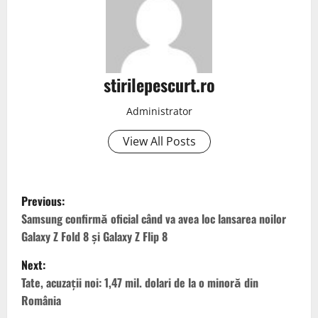
stirilepescurt.ro
Administrator
View All Posts
P
Previous:
o
Samsung confirmă oficial când va avea loc lansarea noilor
Galaxy Z Fold 8 și Galaxy Z Flip 8
s
Next:
t
Tate, acuzații noi: 1,47 mil. dolari de la o minoră din
România
n