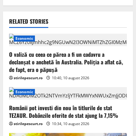
a
v
RELATED STORIES
i
Economic
g
O valiză cu ceea ce părea a fi un cadavru a
a
declanșat o anchetă în Australia. Poliția a aflat că,
de fapt, era o păpușă
t
stirilepescurt.ro
10:40, 10 august 2026
i
Economic
o
Românii pot investi din nou în titlurile de stat
n
TEZAUR. Dobânzile oferite de stat ajung la 7,15%
stirilepescurt.ro
10:34, 10 august 2026