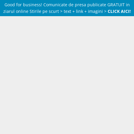
Good for business! Comunicate de presa publicate GRATUIT in
ziarul online Stirile pe scurt > text + link + imagini >
CLICK AICI!
Skip
to
content