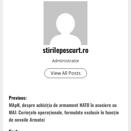
stirilepescurt.ro
Administrator
View All Posts
P
Previous:
o
MApN, despre achiziția de armament NATO în asociere cu
MAI: Cerinţele operaţionale, formulate exclusiv în funcţie
s
de nevoile Armatei