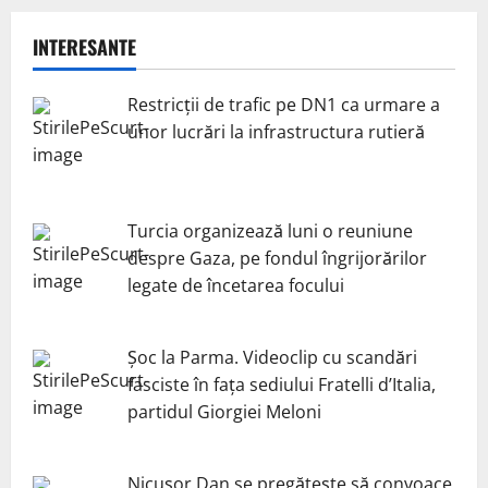
INTERESANTE
Restricții de trafic pe DN1 ca urmare a
unor lucrări la infrastructura rutieră
Turcia organizează luni o reuniune
despre Gaza, pe fondul îngrijorărilor
legate de încetarea focului
Șoc la Parma. Videoclip cu scandări
fasciste în fața sediului Fratelli d’Italia,
partidul Giorgiei Meloni
Nicuşor Dan se pregăteşte să convoace