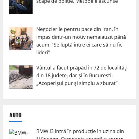
scape de poliție. Metodele ascunse
Negocierile pentru pace din Iran, în
impas dintr-un motiv nemaiauzit până
acum: ”Se luptă între ei care să nu fie
lideri”
Vântul a făcut prăpăd în 72 de localități
din 18 județe, dar și în București:
„Acoperișul pur și simplu a zburat”
AUTO
BMW i3 intră în producție în uzina din
München. Compania anunță o cerere