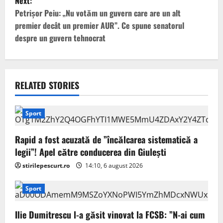
t
Next:
Petrişor Peiu: „Nu votăm un guvern care are un alt
n
premier decât un premier AUR”. Ce spune senatorul
despre un guvern tehnocrat
a
v
i
RELATED STORIES
g
Sport
a
Rapid a fost acuzată de ”încălcarea sistematică a
t
legii”! Apel către conducerea din Giulești
i
stirilepescurt.ro
14:10, 6 august 2026
o
Sport
n
Ilie Dumitrescu l-a găsit vinovat la FCSB: ”N-ai cum