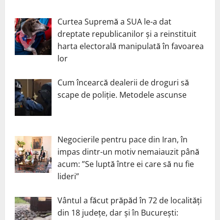
Curtea Supremă a SUA le-a dat
dreptate republicanilor și a reinstituit
harta electorală manipulată în favoarea
lor
Cum încearcă dealerii de droguri să
scape de poliție. Metodele ascunse
Negocierile pentru pace din Iran, în
impas dintr-un motiv nemaiauzit până
acum: ”Se luptă între ei care să nu fie
lideri”
Vântul a făcut prăpăd în 72 de localități
din 18 județe, dar și în București: