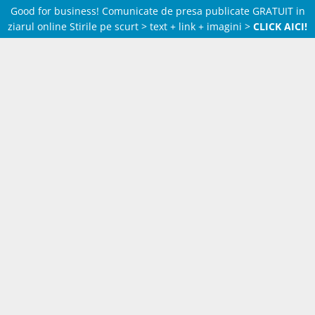
Good for business! Comunicate de presa publicate GRATUIT in
ziarul online Stirile pe scurt > text + link + imagini >
CLICK AICI!
Skip
to
content