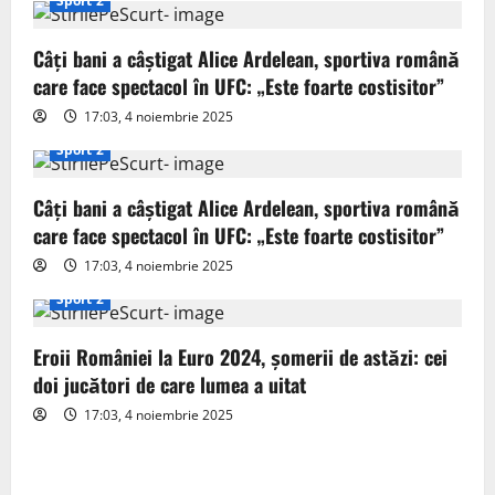
i
Sport 2
g
Câți bani a câștigat Alice Ardelean, sportiva română
care face spectacol în UFC: „Este foarte costisitor”
a
17:03, 4 noiembrie 2025
t
Sport 2
i
Câți bani a câștigat Alice Ardelean, sportiva română
o
care face spectacol în UFC: „Este foarte costisitor”
17:03, 4 noiembrie 2025
n
Sport 2
Eroii României la Euro 2024, șomerii de astăzi: cei
doi jucători de care lumea a uitat
17:03, 4 noiembrie 2025