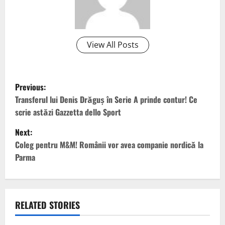
View All Posts
P
Previous:
o
Transferul lui Denis Drăguș în Serie A prinde contur! Ce
scrie astăzi Gazzetta dello Sport
s
Next:
t
Coleg pentru M&M! Românii vor avea companie nordică la
Parma
n
a
v
RELATED STORIES