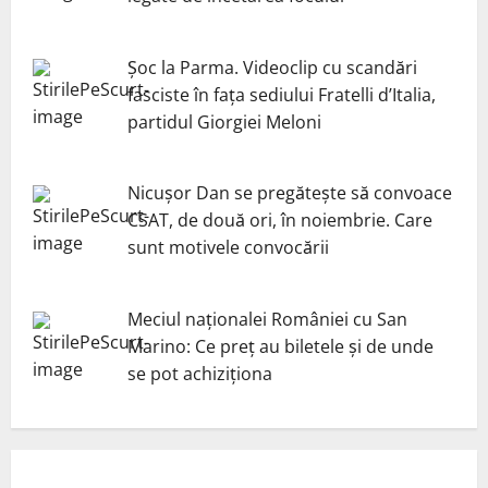
Șoc la Parma. Videoclip cu scandări
fasciste în fața sediului Fratelli d’Italia,
partidul Giorgiei Meloni
Nicuşor Dan se pregăteşte să convoace
CSAT, de două ori, în noiembrie. Care
sunt motivele convocării
Meciul naționalei României cu San
Marino: Ce preț au biletele și de unde
se pot achiziționa